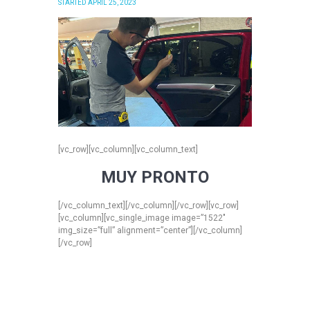
STARTED
APRIL 25, 2023
3920
0
[vc_row][vc_column][vc_column_text]
MUY PRONTO
[/vc_column_text][/vc_column][/vc_row][vc_row]
[vc_column][vc_single_image image=”1522″
img_size=”full” alignment=”center”][/vc_column]
[/vc_row]