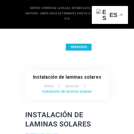
CENTRO COMERCIAL LA VILLA2, SÓTANO AZUL, 38300, LA
ES
OROTAVA - SANTA CRUZ DE TENERIFE |
PIDE TU CITA EN 922 324
570
INICIO
SERVICIOS
BLOG
CONTACTO
Instalación de laminas solares
Home
Services
Instalación de laminas solares
INSTALACIÓN DE
LAMINAS SOLARES