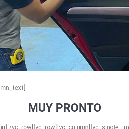
umn_text]
MUY PRONTO
mn][/vc_row][vc_row][vc_column][vc_single_i