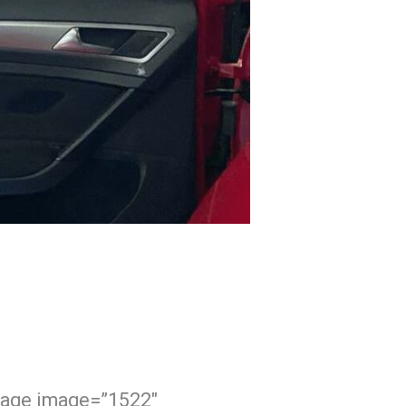
3906
0
mage image=”1522″