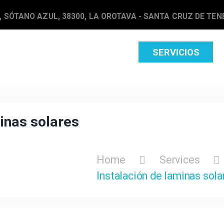
 SÓTANO AZUL, 38300, LA OROTAVA - SANTA CRUZ DE TENE
INICIO
SERVICIOS
inas solares
Home
Services
Instalación de laminas sola