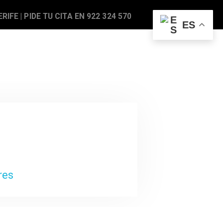
RIFE |
PIDE TU CITA EN 922 324 570
ES
BLOG
CONTACTO
res