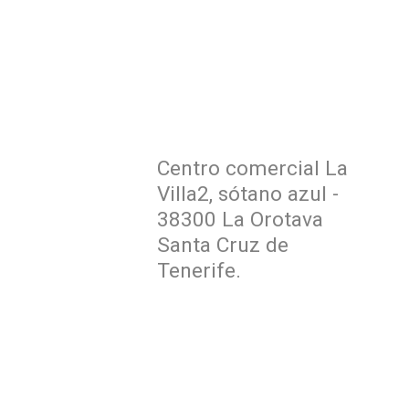
Beauty Car mucho más
Ex
que un Autolavado…. es el
In
cuidado integral que tu
vehículo necesita
La
Centro comercial La
P
Villa2, sótano azul -
38300 La Orotava
Santa Cruz de
Tenerife.
info@beautycar.es
+34 922 324 570