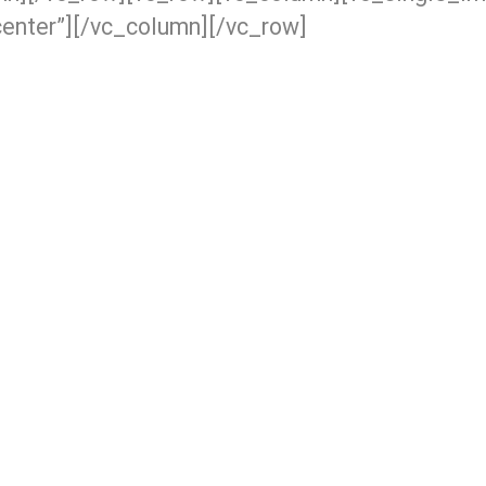
center”][/vc_column][/vc_row]
ACKS DE
SERVICIOS
LAVADO