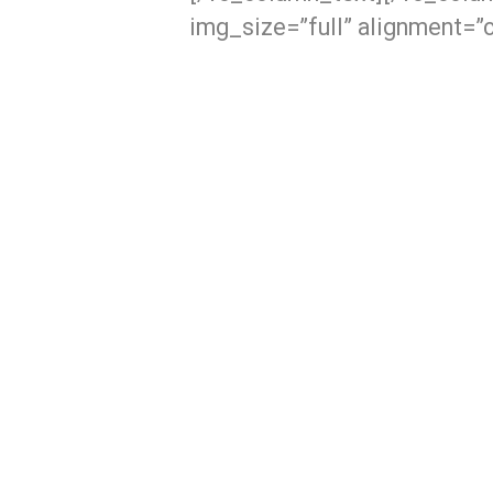
img_size=”full” alignment=”
¿DÓNDE
P
ESTAMOS?