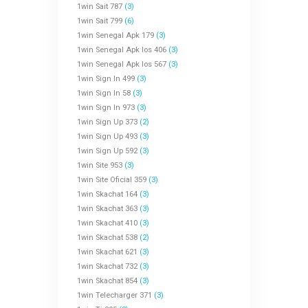
1win Sait 787
(3)
1win Sait 799
(6)
1win Senegal Apk 179
(3)
1win Senegal Apk Ios 406
(3)
1win Senegal Apk Ios 567
(3)
1win Sign In 499
(3)
1win Sign In 58
(3)
1win Sign In 973
(3)
1win Sign Up 373
(2)
1win Sign Up 493
(3)
1win Sign Up 592
(3)
1win Site 953
(3)
1win Site Oficial 359
(3)
1win Skachat 164
(3)
1win Skachat 363
(3)
1win Skachat 410
(3)
1win Skachat 538
(2)
1win Skachat 621
(3)
1win Skachat 732
(3)
1win Skachat 854
(3)
1win Telecharger 371
(3)