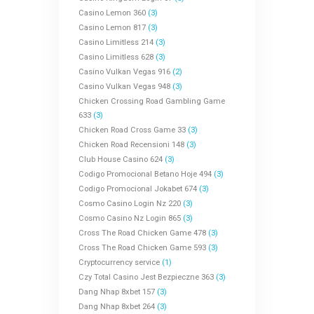
Casino Lemon 360
(3)
Casino Lemon 817
(3)
Casino Limitless 214
(3)
Casino Limitless 628
(3)
Casino Vulkan Vegas 916
(2)
Casino Vulkan Vegas 948
(3)
Chicken Crossing Road Gambling Game
633
(3)
Chicken Road Cross Game 33
(3)
Chicken Road Recensioni 148
(3)
Club House Casino 624
(3)
Codigo Promocional Betano Hoje 494
(3)
Codigo Promocional Jokabet 674
(3)
Cosmo Casino Login Nz 220
(3)
Cosmo Casino Nz Login 865
(3)
Cross The Road Chicken Game 478
(3)
Cross The Road Chicken Game 593
(3)
Cryptocurrency service
(1)
Czy Total Casino Jest Bezpieczne 363
(3)
Dang Nhap 8xbet 157
(3)
Dang Nhap 8xbet 264
(3)