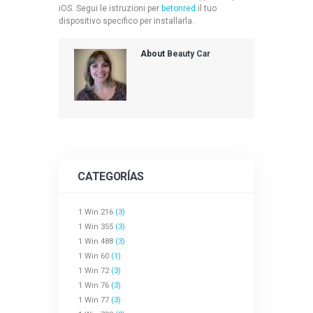
iOS. Segui le istruzioni per
betonred
il tuo
dispositivo specifico per installarla.
About
Beauty Car
CATEGORÍAS
1 Win 216
(3)
1 Win 355
(3)
1 Win 488
(3)
1 Win 60
(1)
1 Win 72
(3)
1 Win 76
(3)
1 Win 77
(3)