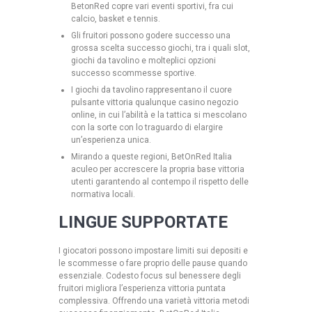
BetonRed copre vari eventi sportivi, fra cui
calcio, basket e tennis.
Gli fruitori possono godere successo una
grossa scelta successo giochi, tra i quali slot,
giochi da tavolino e molteplici opzioni
successo scommesse sportive.
I giochi da tavolino rappresentano il cuore
pulsante vittoria qualunque casino negozio
online, in cui l’abilità e la tattica si mescolano
con la sorte con lo traguardo di elargire
un’esperienza unica.
Mirando a queste regioni, BetOnRed Italia
aculeo per accrescere la propria base vittoria
utenti garantendo al contempo il rispetto delle
normativa locali.
LINGUE SUPPORTATE
I giocatori possono impostare limiti sui depositi e
le scommesse o fare proprio delle pause quando
essenziale. Codesto focus sul benessere degli
fruitori migliora l’esperienza vittoria puntata
complessiva. Offrendo una varietà vittoria metodi