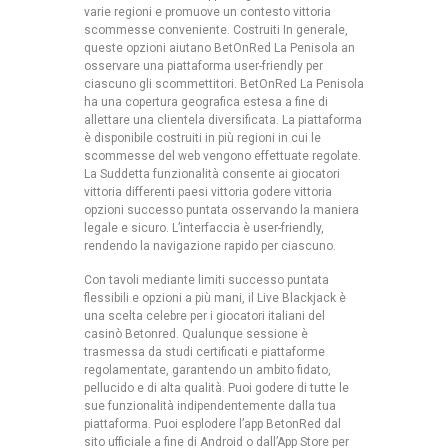
varie regioni e promuove un contesto vittoria
scommesse conveniente. Costruiti In generale,
queste opzioni aiutano BetOnRed La Penisola an
osservare una piattaforma user-friendly per
ciascuno gli scommettitori. BetOnRed La Penisola
ha una copertura geografica estesa a fine di
allettare una clientela diversificata. La piattaforma
è disponibile costruiti in più regioni in cui le
scommesse del web vengono effettuate regolate.
La Suddetta funzionalità consente ai giocatori
vittoria differenti paesi vittoria godere vittoria
opzioni successo puntata osservando la maniera
legale e sicuro. L’interfaccia è user-friendly,
rendendo la navigazione rapido per ciascuno.
Con tavoli mediante limiti successo puntata
flessibili e opzioni a più mani, il Live Blackjack è
una scelta celebre per i giocatori italiani del
casinò Betonred. Qualunque sessione è
trasmessa da studi certificati e piattaforme
regolamentate, garantendo un ambito fidato,
pellucido e di alta qualità. Puoi godere di tutte le
sue funzionalità indipendentemente dalla tua
piattaforma. Puoi esplodere l’app BetonRed dal
sito ufficiale a fine di Android o dall’App Store per