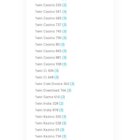
1win Casino 535
(2)
1win Casino 541
(3)
1win Casino 683
(3)
1win Casino 737
(3)
1win Casino 745
(3)
1win Casino 790
(3)
1win Casino 80
(3)
1win Casino 843
(3)
1win Casino 881
(3)
1win Casino 938
(3)
1win Ci 434
(3)
1win Ci 668
(3)
1win Cote Divoire 363
(3)
1win Download 766
(3)
1win Game 610
(2)
1win India 328
(2)
1win India 878
(3)
1win Kazino 320
(3)
1win Kazino 528
(3)
1win Kazino 59
(3)
1win Kazino 734
(3)