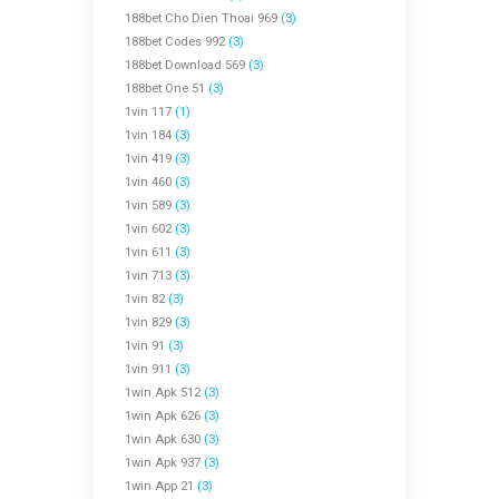
188bet Cho Dien Thoai 969
(3)
188bet Codes 992
(3)
188bet Download 569
(3)
188bet One 51
(3)
1vin 117
(1)
1vin 184
(3)
1vin 419
(3)
1vin 460
(3)
1vin 589
(3)
1vin 602
(3)
1vin 611
(3)
1vin 713
(3)
1vin 82
(3)
1vin 829
(3)
1vin 91
(3)
1vin 911
(3)
1win Apk 512
(3)
1win Apk 626
(3)
1win Apk 630
(3)
1win Apk 937
(3)
1win App 21
(3)