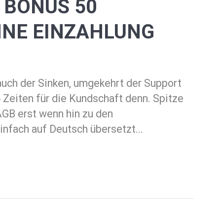
 BONUS 50
HNE EINZAHLUNG
 auch der Sinken, umgekehrt der Support
 Zeiten für die Kundschaft denn. Spitze
 AGB erst wenn hin zu den
nfach auf Deutsch übersetzt...