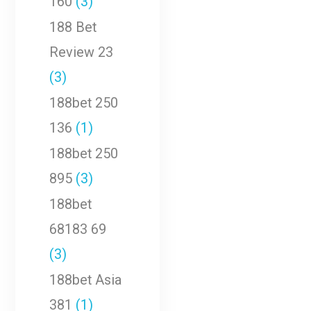
160
(3)
188 Bet
Review 23
(3)
188bet 250
136
(1)
188bet 250
895
(3)
188bet
68183 69
(3)
188bet Asia
381
(1)