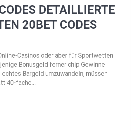
CODES DETAILLIERTE
ITEN 20BET CODES
Online-Casinos oder aber für Sportwetten
sjenige Bonusgeld ferner chip Gewinne
in echtes Bargeld umzuwandeln, müssen
t 40-fache...