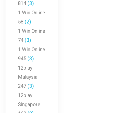
814
(3)
1 Win Online
58
(2)
1 Win Online
74
(3)
1 Win Online
945
(3)
12play
Malaysia
247
(3)
12play
Singapore