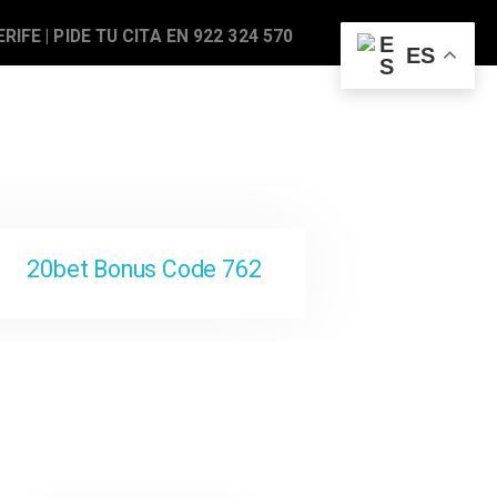
RIFE |
PIDE TU CITA EN 922 324 570
ES
BLOG
CONTACTO
20bet Bonus Code 762