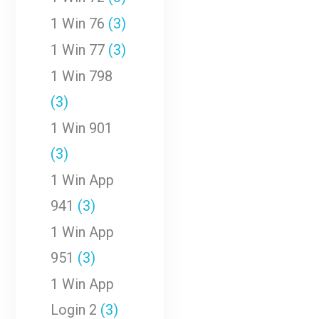
1 Win 76
(3)
1 Win 77
(3)
1 Win 798
(3)
1 Win 901
(3)
1 Win App
941
(3)
1 Win App
951
(3)
1 Win App
Login 2
(3)