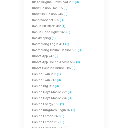
Blaze Original Download 255
(3)
Bmw Casino Slot 515
(3)
Bmw Slot Casino 246
(3)
Bono Wanabet 585
(3)
Bonus 888starz 782
(1)
Bonus Code Ggbet 966
(3)
Bookkeeping
(1)
Boomerang Login 411
(3)
Boomerang Online Casino 591
(3)
Brabet App 747
(3)
Brabet App Online Aposta 552
(3)
Brabet Cassino Online 586
(3)
Casino 1win 208
(1)
Casino 1win 713
(3)
Casino Big 967
(3)
Casino Days Mobile 222
(3)
Casino Days Mobile 276
(3)
Casino Energy 159
(2)
Casino Kingdom Login 87
(3)
Casino Lemon 360
(3)
Casino Lemon 817
(3)