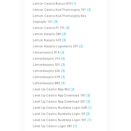
Lemon Casino Bonus 870
(1)
Lemon Casino Kod Promocyjny 741
(3)
Lemon Casino Kod Promocyjny Bez
Depozytu 161
(3)
Lemon Casino Pl 731
(3)
Lemon Kasyno 585
(3)
Lemon Kasyno 633
(3)
Lemon Kasyno Logowanie 291
(2)
Lemoncasino 814
(3)
Lemonkasyno 314
(3)
Lemonkasyno 501
(3)
Lemonkasyno 626
(3)
Lemonkasyno 678
(3)
Lemonkasyno 882
(3)
Level Up Casino App 862
(2)
Level Up Casino App Download 187
(3)
Level Up Casino App Download 247
(3)
Level Up Casino Australia Login 628
(1)
Level Up Casino Australia Login 93
(3)
Level Up Casino Australia Login 931
(1)
Level Up Casino Login 681
(1)