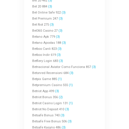
Bet 20 462
(3)
Bet 20 884
(3)
Bet Online Safe 922
(3)
Bet Premium 247
(3)
Bet Riot 275
(3)
Bet365 Casino 27
(3)
Betano Apk 779
(3)
Betano Apostas 188
(3)
Betboo Canli 823
(3)
Betboo Indir 619
(3)
Betfiery Login 683
(3)
Betnacional Aviator Como Funciona 857
(3)
Betonred Recensioni 684
(3)
Betpix Game 885
(1)
Betpremium Casino 555
(1)
Betriot App 499
(3)
Betriot Bonus 356
(2)
Betriot Casino Login 131
(1)
Betriot No Deposit 410
(3)
Betsafe Bonus 740
(3)
Betsafe Free Bonus 506
(3)
Betsafe Kasyno 486
(3)