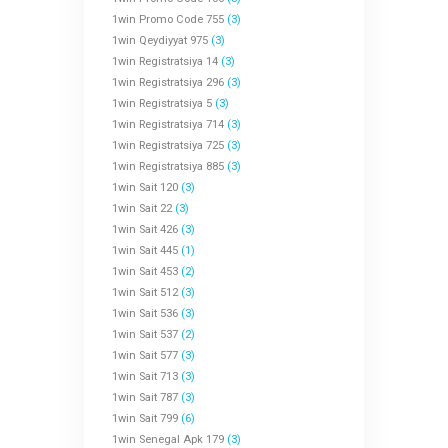
1win Promo Code 755
(3)
1win Qeydiyyat 975
(3)
1win Registratsiya 14
(3)
1win Registratsiya 296
(3)
1win Registratsiya 5
(3)
1win Registratsiya 714
(3)
1win Registratsiya 725
(3)
1win Registratsiya 885
(3)
1win Sait 120
(3)
1win Sait 22
(3)
1win Sait 426
(3)
1win Sait 445
(1)
1win Sait 453
(2)
1win Sait 512
(3)
1win Sait 536
(3)
1win Sait 537
(2)
1win Sait 577
(3)
1win Sait 713
(3)
1win Sait 787
(3)
1win Sait 799
(6)
1win Senegal Apk 179
(3)