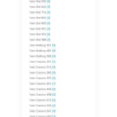
1win Bet 590
(3)
1win Bet 665
(3)
1win Bet 716
(3)
1win Bet 802
(3)
1win Bet 803
(3)
1win Bet 901
(3)
1win Bet 952
(3)
1win Bet 988
(3)
1win Betting 351
(3)
1win Betting 481
(3)
1win Betting 984
(3)
1win Casino 251
(1)
1win Casino 315
(3)
1win Casino 385
(3)
1win Casino 397
(3)
1win Casino 441
(1)
1win Casino 444
(3)
1win Casino 498
(3)
1win Casino 513
(2)
1win Casino 535
(2)
1win Casino 541
(3)
1win Casino 683
(3)