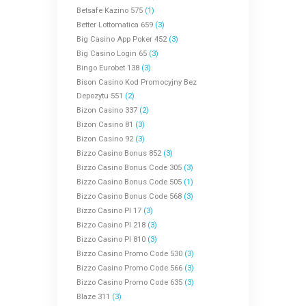
Betsafe Kazino 575
(1)
Better Lottomatica 659
(3)
Big Casino App Poker 452
(3)
Big Casino Login 65
(3)
Bingo Eurobet 138
(3)
Bison Casino Kod Promocyjny Bez
Depozytu 551
(2)
Bizon Casino 337
(2)
Bizon Casino 81
(3)
Bizon Casino 92
(3)
Bizzo Casino Bonus 852
(3)
Bizzo Casino Bonus Code 305
(3)
Bizzo Casino Bonus Code 505
(1)
Bizzo Casino Bonus Code 568
(3)
Bizzo Casino Pl 17
(3)
Bizzo Casino Pl 218
(3)
Bizzo Casino Pl 810
(3)
Bizzo Casino Promo Code 530
(3)
Bizzo Casino Promo Code 566
(3)
Bizzo Casino Promo Code 635
(3)
Blaze 311
(3)