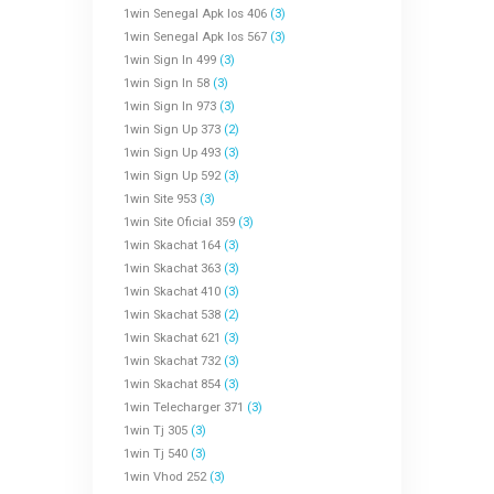
1win Senegal Apk Ios 406
(3)
1win Senegal Apk Ios 567
(3)
1win Sign In 499
(3)
1win Sign In 58
(3)
1win Sign In 973
(3)
1win Sign Up 373
(2)
1win Sign Up 493
(3)
1win Sign Up 592
(3)
1win Site 953
(3)
1win Site Oficial 359
(3)
1win Skachat 164
(3)
1win Skachat 363
(3)
1win Skachat 410
(3)
1win Skachat 538
(2)
1win Skachat 621
(3)
1win Skachat 732
(3)
1win Skachat 854
(3)
1win Telecharger 371
(3)
1win Tj 305
(3)
1win Tj 540
(3)
1win Vhod 252
(3)