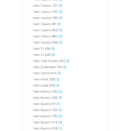
1win Casino 737
(3)
1win Casino 745
(3)
1win Casino 790
(3)
1win Casino 80
(3)
1win Casino 843
(3)
1win Casino 881
(3)
1win Casino 938
(3)
1win Ci 434
(3)
1win Ci 668
(3)
1win Cote Divoire 363
(3)
1win Download 766
(3)
1win Game 610
(2)
1win India 328
(2)
1win India 878
(3)
1win Kazino 320
(3)
1win Kazino 528
(3)
1win Kazino 59
(3)
1win Kazino 734
(3)
1win Kazino 790
(3)
1win Kazino 914
(3)
1win Kazino 918
(1)