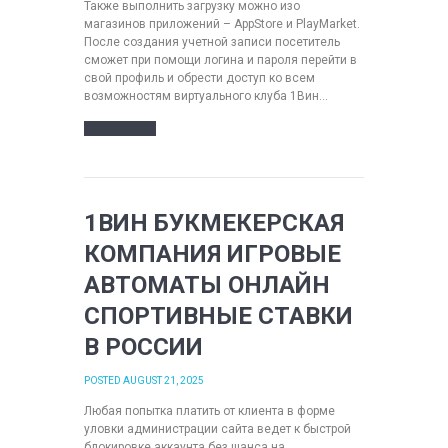
Также выполнить загрузку можно изо
магазинов приложений – AppStore и PlayMarket.
После создания учетной записи посетитель
сможет при помощи логина и пароля перейти в
свой профиль и обрести доступ ко всем
возможностям виртуального клуба 1Вин...
READ MORE
1ВИН БУКМЕКЕРСКАЯ
КОМПАНИЯ ИГРОВЫЕ
АВТОМАТЫ ОНЛАЙН
СПОРТИВНЫЕ СТАВКИ
В РОССИИ
POSTED
AUGUST 21, 2025
Любая по͏пытка платить от клиента в ͏форме
уловки администрации сайта ведет к быстрой
бл͏окировке ͏аккаунта без шанса на