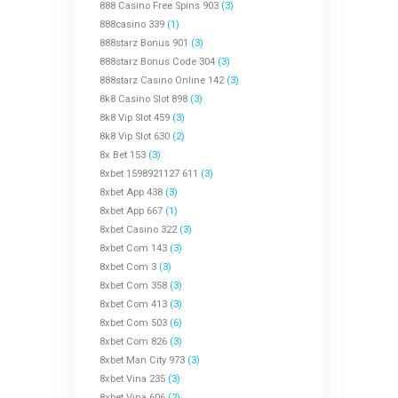
888 Casino Free Spins 903
(3)
888casino 339
(1)
888starz Bonus 901
(3)
888starz Bonus Code 304
(3)
888starz Casino Online 142
(3)
8k8 Casino Slot 898
(3)
8k8 Vip Slot 459
(3)
8k8 Vip Slot 630
(2)
8x Bet 153
(3)
8xbet 1598921127 611
(3)
8xbet App 438
(3)
8xbet App 667
(1)
8xbet Casino 322
(3)
8xbet Com 143
(3)
8xbet Com 3
(3)
8xbet Com 358
(3)
8xbet Com 413
(3)
8xbet Com 503
(6)
8xbet Com 826
(3)
8xbet Man City 973
(3)
8xbet Vina 235
(3)
8xbet Vina 606
(2)