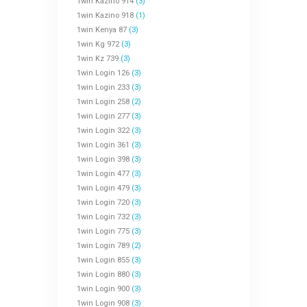
1win Kazino 914
(3)
1win Kazino 918
(1)
1win Kenya 87
(3)
1win Kg 972
(3)
1win Kz 739
(3)
1win Login 126
(3)
1win Login 233
(3)
1win Login 258
(2)
1win Login 277
(3)
1win Login 322
(3)
1win Login 361
(3)
1win Login 398
(3)
1win Login 477
(3)
1win Login 479
(3)
1win Login 720
(3)
1win Login 732
(3)
1win Login 775
(3)
1win Login 789
(2)
1win Login 855
(3)
1win Login 880
(3)
1win Login 900
(3)
1win Login 908
(3)