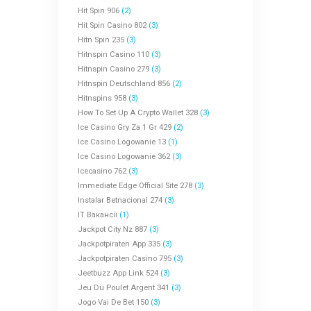
Hit Spin 906
(2)
Hit Spin Casino 802
(3)
Hitn Spin 235
(3)
Hitnspin Casino 110
(3)
Hitnspin Casino 279
(3)
Hitnspin Deutschland 856
(2)
Hitnspins 958
(3)
How To Set Up A Crypto Wallet 328
(3)
Ice Casino Gry Za 1 Gr 429
(2)
Ice Casino Logowanie 13
(1)
Ice Casino Logowanie 362
(3)
Icecasino 762
(3)
Immediate Edge Official Site 278
(3)
Instalar Betnacional 274
(3)
IT Вакансії
(1)
Jackpot City Nz 887
(3)
Jackpotpiraten App 335
(3)
Jackpotpiraten Casino 795
(3)
Jeetbuzz App Link 524
(3)
Jeu Du Poulet Argent 341
(3)
Jogo Vai De Bet 150
(3)