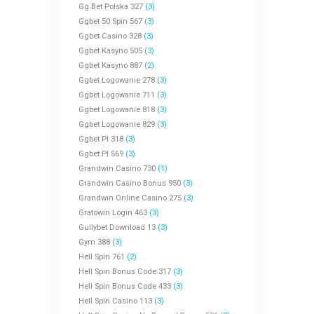
Gg Bet Polska 327
(3)
Ggbet 50 Spin 567
(3)
Ggbet Casino 328
(3)
Ggbet Kasyno 505
(3)
Ggbet Kasyno 887
(2)
Ggbet Logowanie 278
(3)
Ggbet Logowanie 711
(3)
Ggbet Logowanie 818
(3)
Ggbet Logowanie 829
(3)
Ggbet Pl 318
(3)
Ggbet Pl 569
(3)
Grandwin Casino 730
(1)
Grandwin Casino Bonus 950
(3)
Grandwin Online Casino 275
(3)
Gratowin Login 463
(3)
Gullybet Download 13
(3)
Gym 388
(3)
Hell Spin 761
(2)
Hell Spin Bonus Code 317
(3)
Hell Spin Bonus Code 433
(3)
Hell Spin Casino 113
(3)