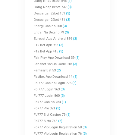
Dang Nhap 8xbet 546
(1)
Dang Nhap 8xbet 737
(3)
Descargar 22bet 131
(3)
Descargar 22bet 431
(3)
Energi Casino 608
(3)
Entrar Na Betano 79
(3)
Eurobet App Android 859
(3)
F12 Bet Apk 958
(3)
F12 Bet App 415
(3)
Fair Play App Download 39
(3)
Fansbet Bonus Code 918
(3)
Fantasy Bet 53
(2)
Fastbet App Download 14
(3)
Fb 777 Casino Login 775
(3)
Fb 777 Login 163
(3)
Fb 777 Login 860
(3)
Fb777 Casino 784
(1)
Fb777 Pro 321
(3)
Fb777 Slot Casino 79
(3)
Fb777 Slots 745
(3)
Fb777 Vip Login Registration 58
(3)
Fb777 Vip Login Registration 76
(3)