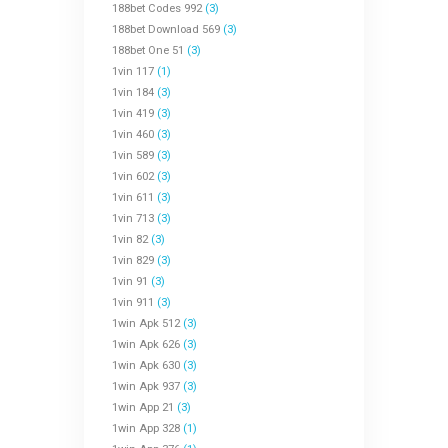
188bet Codes 992
(3)
188bet Download 569
(3)
188bet One 51
(3)
1vin 117
(1)
1vin 184
(3)
1vin 419
(3)
1vin 460
(3)
1vin 589
(3)
1vin 602
(3)
1vin 611
(3)
1vin 713
(3)
1vin 82
(3)
1vin 829
(3)
1vin 91
(3)
1vin 911
(3)
1win Apk 512
(3)
1win Apk 626
(3)
1win Apk 630
(3)
1win Apk 937
(3)
1win App 21
(3)
1win App 328
(1)