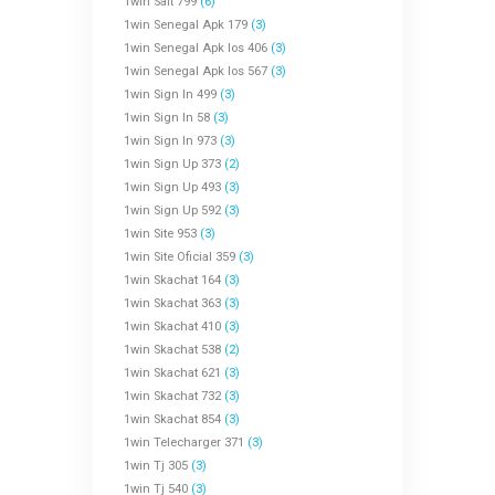
1win Sait 799
(6)
1win Senegal Apk 179
(3)
1win Senegal Apk Ios 406
(3)
1win Senegal Apk Ios 567
(3)
1win Sign In 499
(3)
1win Sign In 58
(3)
1win Sign In 973
(3)
1win Sign Up 373
(2)
1win Sign Up 493
(3)
1win Sign Up 592
(3)
1win Site 953
(3)
1win Site Oficial 359
(3)
1win Skachat 164
(3)
1win Skachat 363
(3)
1win Skachat 410
(3)
1win Skachat 538
(2)
1win Skachat 621
(3)
1win Skachat 732
(3)
1win Skachat 854
(3)
1win Telecharger 371
(3)
1win Tj 305
(3)
1win Tj 540
(3)