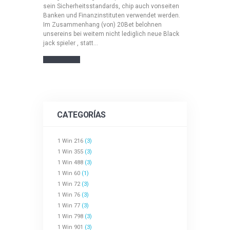
sein Sicherheitsstandards, chip auch vonseiten
Banken und Finanzinstituten verwendet werden.
Im Zusammenhang (von) 20Bet belohnen
unsereins bei weitem nicht lediglich neue Black
jack spieler , statt...
READ MORE
CATEGORÍAS
1 Win 216
(3)
1 Win 355
(3)
1 Win 488
(3)
1 Win 60
(1)
1 Win 72
(3)
1 Win 76
(3)
1 Win 77
(3)
1 Win 798
(3)
1 Win 901
(3)