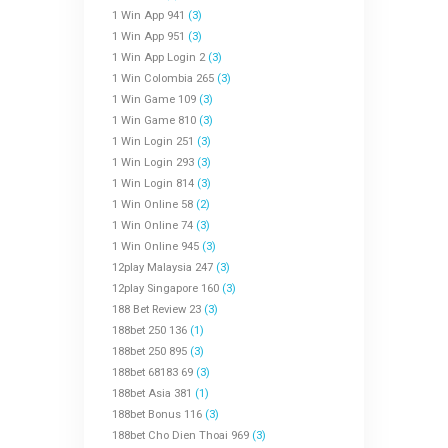
1 Win App 941
(3)
1 Win App 951
(3)
1 Win App Login 2
(3)
1 Win Colombia 265
(3)
1 Win Game 109
(3)
1 Win Game 810
(3)
1 Win Login 251
(3)
1 Win Login 293
(3)
1 Win Login 814
(3)
1 Win Online 58
(2)
1 Win Online 74
(3)
1 Win Online 945
(3)
12play Malaysia 247
(3)
12play Singapore 160
(3)
188 Bet Review 23
(3)
188bet 250 136
(1)
188bet 250 895
(3)
188bet 68183 69
(3)
188bet Asia 381
(1)
188bet Bonus 116
(3)
188bet Cho Dien Thoai 969
(3)