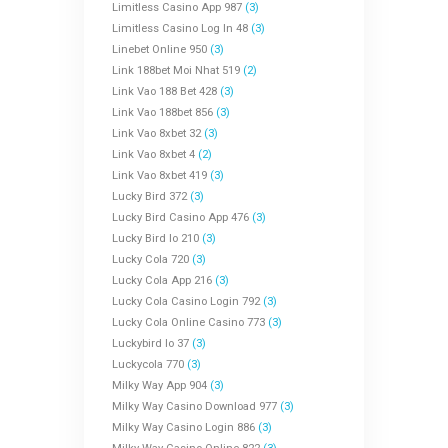
Limitless Casino App 987
(3)
Limitless Casino Log In 48
(3)
Linebet Online 950
(3)
Link 188bet Moi Nhat 519
(2)
Link Vao 188 Bet 428
(3)
Link Vao 188bet 856
(3)
Link Vao 8xbet 32
(3)
Link Vao 8xbet 4
(2)
Link Vao 8xbet 419
(3)
Lucky Bird 372
(3)
Lucky Bird Casino App 476
(3)
Lucky Bird Io 210
(3)
Lucky Cola 720
(3)
Lucky Cola App 216
(3)
Lucky Cola Casino Login 792
(3)
Lucky Cola Online Casino 773
(3)
Luckybird Io 37
(3)
Luckycola 770
(3)
Milky Way App 904
(3)
Milky Way Casino Download 977
(3)
Milky Way Casino Login 886
(3)