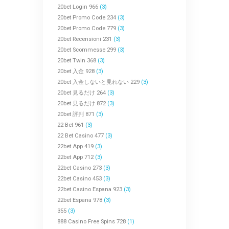
20bet Login 966
(3)
20bet Promo Code 234
(3)
20bet Promo Code 779
(3)
20bet Recensioni 231
(3)
20bet Scommesse 299
(3)
20bet Twin 368
(3)
20bet 入金 928
(3)
20bet 入金しないと見れない 229
(3)
20bet 見るだけ 264
(3)
20bet 見るだけ 872
(3)
20bet 評判 871
(3)
22 Bet 961
(3)
22 Bet Casino 477
(3)
22bet App 419
(3)
22bet App 712
(3)
22bet Casino 273
(3)
22bet Casino 453
(3)
22bet Casino Espana 923
(3)
22bet Espana 978
(3)
355
(3)
888 Casino Free Spins 728
(1)