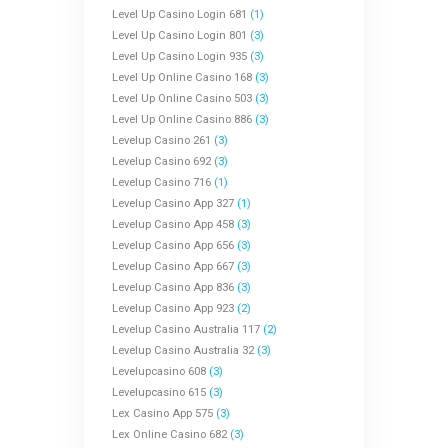
Level Up Casino Login 681
(1)
Level Up Casino Login 801
(3)
Level Up Casino Login 935
(3)
Level Up Online Casino 168
(3)
Level Up Online Casino 503
(3)
Level Up Online Casino 886
(3)
Levelup Casino 261
(3)
Levelup Casino 692
(3)
Levelup Casino 716
(1)
Levelup Casino App 327
(1)
Levelup Casino App 458
(3)
Levelup Casino App 656
(3)
Levelup Casino App 667
(3)
Levelup Casino App 836
(3)
Levelup Casino App 923
(2)
Levelup Casino Australia 117
(2)
Levelup Casino Australia 32
(3)
Levelupcasino 608
(3)
Levelupcasino 615
(3)
Lex Casino App 575
(3)
Lex Online Casino 682
(3)