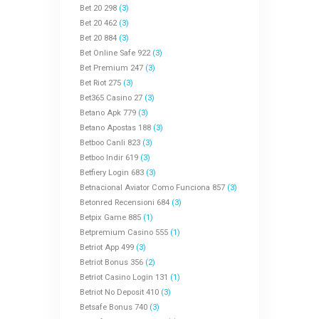
Bet 20 298
(3)
Bet 20 462
(3)
Bet 20 884
(3)
Bet Online Safe 922
(3)
Bet Premium 247
(3)
Bet Riot 275
(3)
Bet365 Casino 27
(3)
Betano Apk 779
(3)
Betano Apostas 188
(3)
Betboo Canli 823
(3)
Betboo Indir 619
(3)
Betfiery Login 683
(3)
Betnacional Aviator Como Funciona 857
(3)
Betonred Recensioni 684
(3)
Betpix Game 885
(1)
Betpremium Casino 555
(1)
Betriot App 499
(3)
Betriot Bonus 356
(2)
Betriot Casino Login 131
(1)
Betriot No Deposit 410
(3)
Betsafe Bonus 740
(3)