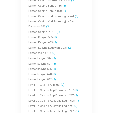
Lemon Casino 50 Free Spins 675
(3)
Lemon Casino Bonus 186
(3)
Lemon Casino Bonus 870
(1)
Lemon Casino Kod Promocyjny 741
(3)
Lemon Casino Kod Promocyjny Bez
Depozytu 161
(3)
Lemon Casino Pl 731
(3)
Lemon Kasyno 585
(3)
Lemon Kasyno 633
(3)
Lemon Kasyno Logowanie 291
(2)
Lemoncasino 814
(3)
Lemonkasyno 314
(3)
Lemonkasyno 501
(3)
Lemonkasyno 626
(3)
Lemonkasyno 678
(3)
Lemonkasyno 882
(3)
Level Up Casino App 862
(2)
Level Up Casino App Download 187
(3)
Level Up Casino App Download 247
(3)
Level Up Casino Australia Login 628
(1)
Level Up Casino Australia Login 93
(3)
Level Up Casino Australia Login 931
(1)