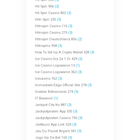
Hit Spin 906
(2)
Hit Spin Casino 802
(3)
Hitn Spin 235
(3)
Hitnspin Casino 110
(3)
Hitnspin Casino 279
(3)
Hitnspin Deutschland 856
(2)
Hitnspins 958
(3)
How To Set Up A Crypto Wallet 328
(3)
Ice Casino Gry Za 1 Gr 429
(2)
Ice Casino Logowanie 13
(1)
Ice Casino Logowanie 362
(3)
Icecasino 762
(3)
Immediate Edge Official Site 278
(3)
Instalar Betnacional 274
(3)
IT Вакансії
(1)
Jackpot City Nz 887
(3)
Jackpotpiraten App 335
(3)
Jackpotpiraten Casino 795
(3)
Jeetbuzz App Link 524
(3)
Jeu Du Poulet Argent 341
(3)
Jogo Vai De Bet 150
(3)