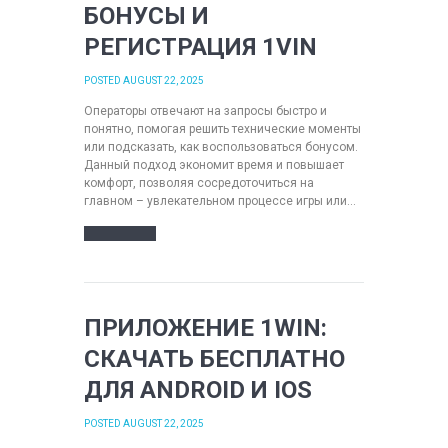
БОНУСЫ И
РЕГИСТРАЦИЯ 1VIN
POSTED
AUGUST 22, 2025
Операторы отвечают на запросы быстро и
понятно, помогая решить технические моменты
или подсказать, как воспользоваться бонусом.
Данный подход экономит время и повышает
комфорт, позволяя сосредоточиться на
главном – увлекательном процессе игры или...
READ MORE
ПРИЛОЖЕНИЕ 1WIN:
СКАЧАТЬ БЕСПЛАТНО
ДЛЯ ANDROID И IOS
POSTED
AUGUST 22, 2025