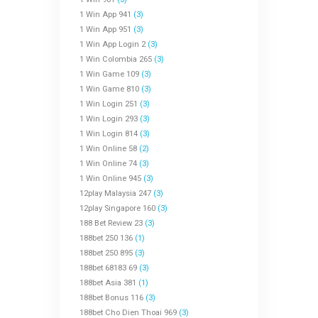
1 Win App 941
(3)
1 Win App 951
(3)
1 Win App Login 2
(3)
1 Win Colombia 265
(3)
1 Win Game 109
(3)
1 Win Game 810
(3)
1 Win Login 251
(3)
1 Win Login 293
(3)
1 Win Login 814
(3)
1 Win Online 58
(2)
1 Win Online 74
(3)
1 Win Online 945
(3)
12play Malaysia 247
(3)
12play Singapore 160
(3)
188 Bet Review 23
(3)
188bet 250 136
(1)
188bet 250 895
(3)
188bet 68183 69
(3)
188bet Asia 381
(1)
188bet Bonus 116
(3)
188bet Cho Dien Thoai 969
(3)