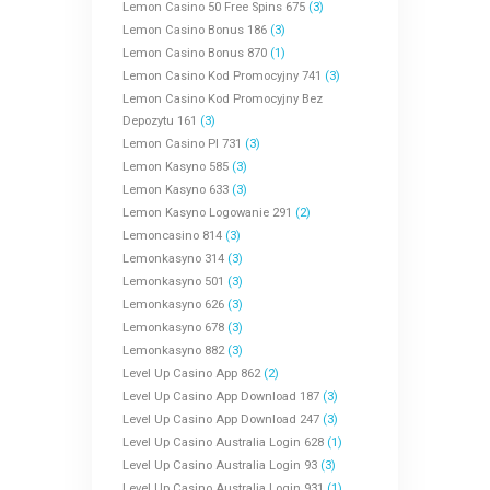
Lemon Casino 50 Free Spins 675
(3)
Lemon Casino Bonus 186
(3)
Lemon Casino Bonus 870
(1)
Lemon Casino Kod Promocyjny 741
(3)
Lemon Casino Kod Promocyjny Bez
Depozytu 161
(3)
Lemon Casino Pl 731
(3)
Lemon Kasyno 585
(3)
Lemon Kasyno 633
(3)
Lemon Kasyno Logowanie 291
(2)
Lemoncasino 814
(3)
Lemonkasyno 314
(3)
Lemonkasyno 501
(3)
Lemonkasyno 626
(3)
Lemonkasyno 678
(3)
Lemonkasyno 882
(3)
Level Up Casino App 862
(2)
Level Up Casino App Download 187
(3)
Level Up Casino App Download 247
(3)
Level Up Casino Australia Login 628
(1)
Level Up Casino Australia Login 93
(3)
Level Up Casino Australia Login 931
(1)