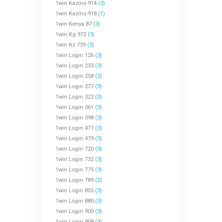
1win Kazino 914
(3)
1win Kazino 918
(1)
1win Kenya 87
(3)
1win Kg 972
(3)
1win Kz 739
(3)
1win Login 126
(3)
1win Login 233
(3)
1win Login 258
(2)
1win Login 277
(3)
1win Login 322
(3)
1win Login 361
(3)
1win Login 398
(3)
1win Login 477
(3)
1win Login 479
(3)
1win Login 720
(3)
1win Login 732
(3)
1win Login 775
(3)
1win Login 789
(2)
1win Login 855
(3)
1win Login 880
(3)
1win Login 900
(3)
1win Login 908
(3)