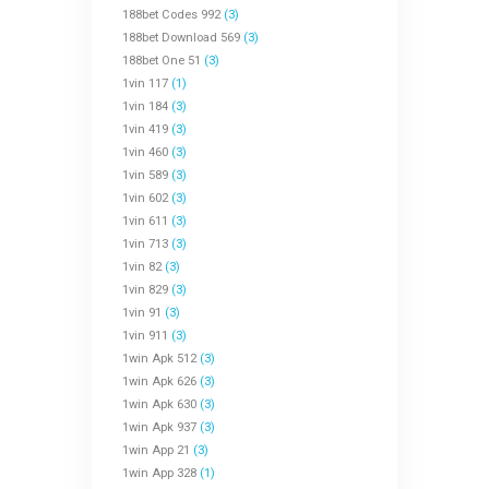
188bet Codes 992
(3)
188bet Download 569
(3)
188bet One 51
(3)
1vin 117
(1)
1vin 184
(3)
1vin 419
(3)
1vin 460
(3)
1vin 589
(3)
1vin 602
(3)
1vin 611
(3)
1vin 713
(3)
1vin 82
(3)
1vin 829
(3)
1vin 91
(3)
1vin 911
(3)
1win Apk 512
(3)
1win Apk 626
(3)
1win Apk 630
(3)
1win Apk 937
(3)
1win App 21
(3)
1win App 328
(1)