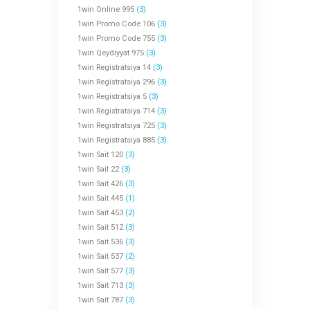
1win Online 995
(3)
1win Promo Code 106
(3)
1win Promo Code 755
(3)
1win Qeydiyyat 975
(3)
1win Registratsiya 14
(3)
1win Registratsiya 296
(3)
1win Registratsiya 5
(3)
1win Registratsiya 714
(3)
1win Registratsiya 725
(3)
1win Registratsiya 885
(3)
1win Sait 120
(3)
1win Sait 22
(3)
1win Sait 426
(3)
1win Sait 445
(1)
1win Sait 453
(2)
1win Sait 512
(3)
1win Sait 536
(3)
1win Sait 537
(2)
1win Sait 577
(3)
1win Sait 713
(3)
1win Sait 787
(3)