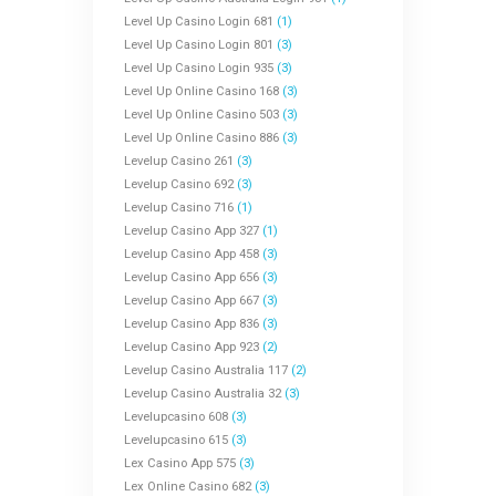
Level Up Casino Login 681
(1)
Level Up Casino Login 801
(3)
Level Up Casino Login 935
(3)
Level Up Online Casino 168
(3)
Level Up Online Casino 503
(3)
Level Up Online Casino 886
(3)
Levelup Casino 261
(3)
Levelup Casino 692
(3)
Levelup Casino 716
(1)
Levelup Casino App 327
(1)
Levelup Casino App 458
(3)
Levelup Casino App 656
(3)
Levelup Casino App 667
(3)
Levelup Casino App 836
(3)
Levelup Casino App 923
(2)
Levelup Casino Australia 117
(2)
Levelup Casino Australia 32
(3)
Levelupcasino 608
(3)
Levelupcasino 615
(3)
Lex Casino App 575
(3)
Lex Online Casino 682
(3)