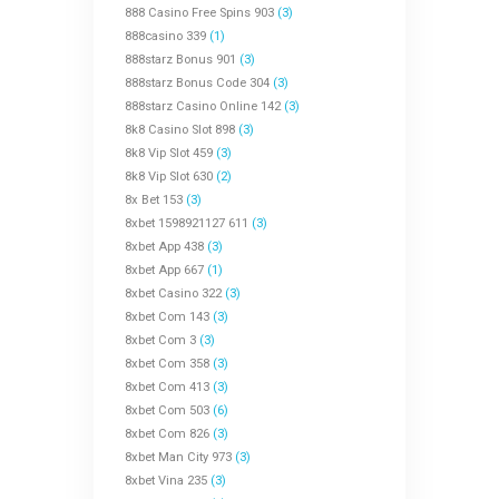
888 Casino Free Spins 903
(3)
888casino 339
(1)
888starz Bonus 901
(3)
888starz Bonus Code 304
(3)
888starz Casino Online 142
(3)
8k8 Casino Slot 898
(3)
8k8 Vip Slot 459
(3)
8k8 Vip Slot 630
(2)
8x Bet 153
(3)
8xbet 1598921127 611
(3)
8xbet App 438
(3)
8xbet App 667
(1)
8xbet Casino 322
(3)
8xbet Com 143
(3)
8xbet Com 3
(3)
8xbet Com 358
(3)
8xbet Com 413
(3)
8xbet Com 503
(6)
8xbet Com 826
(3)
8xbet Man City 973
(3)
8xbet Vina 235
(3)