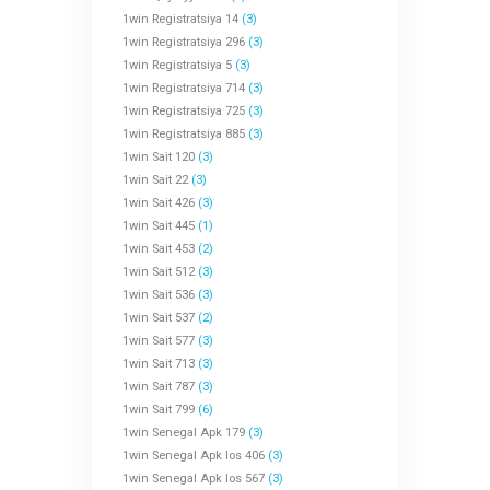
1win Registratsiya 14
(3)
1win Registratsiya 296
(3)
1win Registratsiya 5
(3)
1win Registratsiya 714
(3)
1win Registratsiya 725
(3)
1win Registratsiya 885
(3)
1win Sait 120
(3)
1win Sait 22
(3)
1win Sait 426
(3)
1win Sait 445
(1)
1win Sait 453
(2)
1win Sait 512
(3)
1win Sait 536
(3)
1win Sait 537
(2)
1win Sait 577
(3)
1win Sait 713
(3)
1win Sait 787
(3)
1win Sait 799
(6)
1win Senegal Apk 179
(3)
1win Senegal Apk Ios 406
(3)
1win Senegal Apk Ios 567
(3)