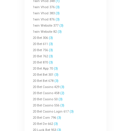
1win Vhod 348
(1)
1win Vhod 376
(3)
1win Vhod 383
(3)
1win Vhod 876
(3)
1win Website 377
(3)
1win Website 82
(3)
20 Bet 306
(3)
20 Bet 611
(3)
20 Bet 756
(3)
20 Bet 762
(3)
20 Bet 870
(3)
20 Bet App 70
(3)
20 Bet Bet 301
(3)
20 Bet Bet 678
(3)
20 Bet Casino 429
(3)
20 Bet Casino 458
(2)
20 Bet Casino 50
(3)
20 Bet Casino 556
(3)
20 Bet Casino Login 617
(3)
20 Bet Com 796
(3)
20 Bet De 662
(3)
20 Luck Bet 953
(3)