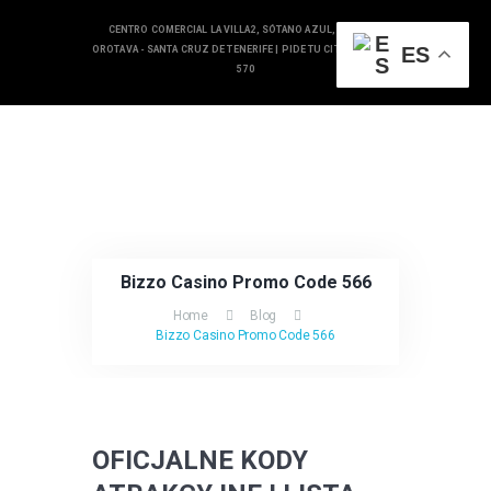
CENTRO COMERCIAL LA VILLA2, SÓTANO AZUL, 38300, LA
ES
OROTAVA - SANTA CRUZ DE TENERIFE |
PIDE TU CITA EN 922 324
570
INICIO
SERVICIOS
BLOG
CONTACTO
Bizzo Casino Promo Code 566
Home
Blog
Bizzo Casino Promo Code 566
OFICJALNE KODY