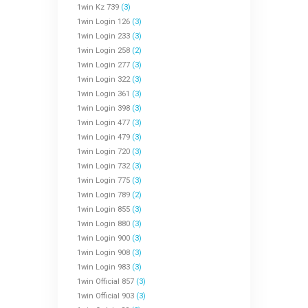
1win Kz 739
(3)
1win Login 126
(3)
1win Login 233
(3)
1win Login 258
(2)
1win Login 277
(3)
1win Login 322
(3)
1win Login 361
(3)
1win Login 398
(3)
1win Login 477
(3)
1win Login 479
(3)
1win Login 720
(3)
1win Login 732
(3)
1win Login 775
(3)
1win Login 789
(2)
1win Login 855
(3)
1win Login 880
(3)
1win Login 900
(3)
1win Login 908
(3)
1win Login 983
(3)
1win Official 857
(3)
1win Official 903
(3)