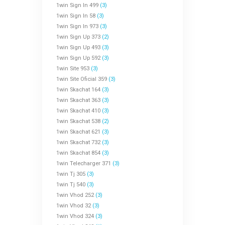
1win Sign In 499
(3)
1win Sign In 58
(3)
1win Sign In 973
(3)
1win Sign Up 373
(2)
1win Sign Up 493
(3)
1win Sign Up 592
(3)
1win Site 953
(3)
1win Site Oficial 359
(3)
1win Skachat 164
(3)
1win Skachat 363
(3)
1win Skachat 410
(3)
1win Skachat 538
(2)
1win Skachat 621
(3)
1win Skachat 732
(3)
1win Skachat 854
(3)
1win Telecharger 371
(3)
1win Tj 305
(3)
1win Tj 540
(3)
1win Vhod 252
(3)
1win Vhod 32
(3)
1win Vhod 324
(3)