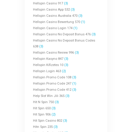
Hellspin Casino 917
(3)
Hellspin Casino App 532
(3)
Hellspin Casino Australia 470
(3)
Hellspin Casino Bewertung 570
(1)
Hellspin Casino Login 174
(1)
Hellspin Casino No Deposit Bonus 476
(3)
Hellspin Casino No Deposit Bonus Codes
638
(3)
Hellspin Casino Review 996
(3)
Hellspin Kasyno 847
(3)
Hellspin Kifizetes 10
(3)
Hellspin Login 463
(2)
Hellspin Promo Code 108
(3)
Hellspin Promo Code 247
(1)
Hellspin Promo Code 412
(3)
Help Slot Win Jili 365
(3)
Hit N Spin 750
(3)
Hit Spin 650
(3)
Hit Spin 906
(2)
Hit Spin Casino 802
(3)
Hitn Spin 235
(3)