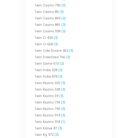
1win Casino 790
(3)
1win Casino 80
(3)
1win Casino 843
(3)
1win Casino 881
(3)
1win Casino 938
(3)
1win Ci 434
(3)
1win Ci 668
(3)
1win Cote Divoire 363
(3)
1win Download 766
(3)
1win Game 610
(2)
1win India 328
(2)
1win India 878
(3)
1win Kazino 320
(3)
1win Kazino 528
(3)
1win Kazino 59
(3)
1win Kazino 734
(3)
1win Kazino 790
(3)
1win Kazino 914
(3)
1win Kazino 918
(1)
1win Kenya 87
(3)
1win Kg 972
(3)