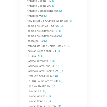
Hitnspin Casino 110
(3)
Hitnspin Casino 279
(3)
Hitnspin Deutschland 856
(2)
Hitnspins 958
(3)
How To Set Up A Crypto Wallet 328
(3)
Ice Casino Gry Za 1 Gr 429
(2)
Ice Casino Logowanie 13
(1)
Ice Casino Logowanie 362
(3)
Icecasino 762
(3)
Immediate Edge Official Site 278
(3)
Instalar Betnacional 274
(3)
IT Вакансії
(1)
Jackpot City Nz 887
(3)
Jackpotpiraten App 335
(3)
Jackpotpiraten Casino 795
(3)
Jeetbuzz App Link 524
(3)
Jeu Du Poulet Argent 341
(3)
Jogo Vai De Bet 150
(3)
Joka Bet 403
(3)
Jokabet App 915
(3)
Jokabet Bono 95
(3)
Jokabet Bonus Code 669
(1)