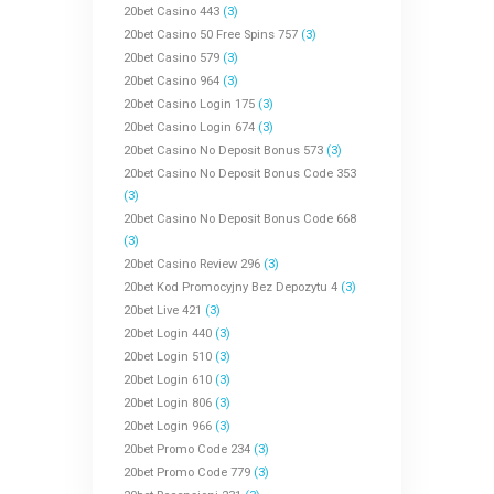
20bet Casino 443
(3)
20bet Casino 50 Free Spins 757
(3)
20bet Casino 579
(3)
20bet Casino 964
(3)
20bet Casino Login 175
(3)
20bet Casino Login 674
(3)
20bet Casino No Deposit Bonus 573
(3)
20bet Casino No Deposit Bonus Code 353
(3)
20bet Casino No Deposit Bonus Code 668
(3)
20bet Casino Review 296
(3)
20bet Kod Promocyjny Bez Depozytu 4
(3)
20bet Live 421
(3)
20bet Login 440
(3)
20bet Login 510
(3)
20bet Login 610
(3)
20bet Login 806
(3)
20bet Login 966
(3)
20bet Promo Code 234
(3)
20bet Promo Code 779
(3)