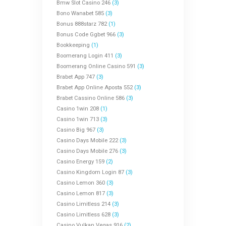
Bmw Slot Casino 246
(3)
Bono Wanabet 585
(3)
Bonus 888starz 782
(1)
Bonus Code Ggbet 966
(3)
Bookkeeping
(1)
Boomerang Login 411
(3)
Boomerang Online Casino 591
(3)
Brabet App 747
(3)
Brabet App Online Aposta 552
(3)
Brabet Cassino Online 586
(3)
Casino 1win 208
(1)
Casino 1win 713
(3)
Casino Big 967
(3)
Casino Days Mobile 222
(3)
Casino Days Mobile 276
(3)
Casino Energy 159
(2)
Casino Kingdom Login 87
(3)
Casino Lemon 360
(3)
Casino Lemon 817
(3)
Casino Limitless 214
(3)
Casino Limitless 628
(3)
Casino Vulkan Vegas 916
(2)