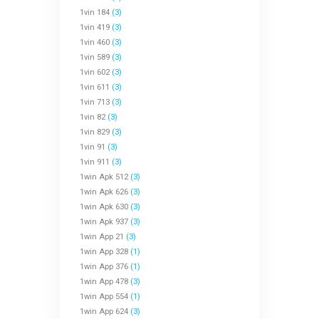
1vin 184
(3)
1vin 419
(3)
1vin 460
(3)
1vin 589
(3)
1vin 602
(3)
1vin 611
(3)
1vin 713
(3)
1vin 82
(3)
1vin 829
(3)
1vin 91
(3)
1vin 911
(3)
1win Apk 512
(3)
1win Apk 626
(3)
1win Apk 630
(3)
1win Apk 937
(3)
1win App 21
(3)
1win App 328
(1)
1win App 376
(1)
1win App 478
(3)
1win App 554
(1)
1win App 624
(3)