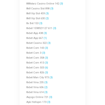
888starz Casino Online 142
(3)
8k8 Casino Slot 898
(3)
8k8 Vip Slot 459
(3)
8k8 Vip Slot 630
(2)
8x Bet 153
(3)
8xbet 1598921127 611
(3)
8xbet App 438
(3)
8xbet App 667
(1)
8xbet Casino 322
(3)
8xbet Com 143
(3)
8xbet Com 3
(3)
8xbet Com 358
(3)
8xbet Com 413
(3)
8xbet Com 503
(6)
8xbet Com 826
(3)
8xbet Man City 973
(3)
8xbet Vina 235
(3)
8xbet Vina 606
(2)
8xbet Vina 614
(3)
Aajogo Online 721
(3)
Apk Hellspin 173
(3)