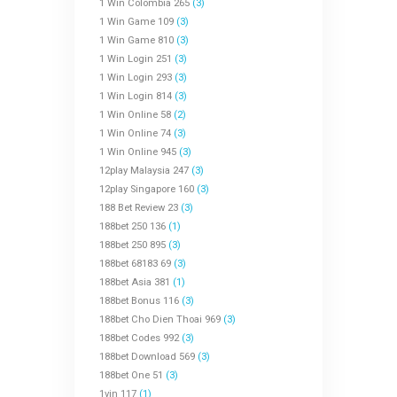
1 Win Colombia 265
(3)
1 Win Game 109
(3)
1 Win Game 810
(3)
1 Win Login 251
(3)
1 Win Login 293
(3)
1 Win Login 814
(3)
1 Win Online 58
(2)
1 Win Online 74
(3)
1 Win Online 945
(3)
12play Malaysia 247
(3)
12play Singapore 160
(3)
188 Bet Review 23
(3)
188bet 250 136
(1)
188bet 250 895
(3)
188bet 68183 69
(3)
188bet Asia 381
(1)
188bet Bonus 116
(3)
188bet Cho Dien Thoai 969
(3)
188bet Codes 992
(3)
188bet Download 569
(3)
188bet One 51
(3)
1vin 117
(1)