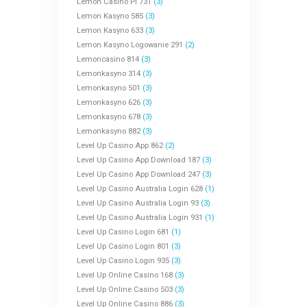
Lemon Casino Pl 731
(3)
Lemon Kasyno 585
(3)
Lemon Kasyno 633
(3)
Lemon Kasyno Logowanie 291
(2)
Lemoncasino 814
(3)
Lemonkasyno 314
(3)
Lemonkasyno 501
(3)
Lemonkasyno 626
(3)
Lemonkasyno 678
(3)
Lemonkasyno 882
(3)
Level Up Casino App 862
(2)
Level Up Casino App Download 187
(3)
Level Up Casino App Download 247
(3)
Level Up Casino Australia Login 628
(1)
Level Up Casino Australia Login 93
(3)
Level Up Casino Australia Login 931
(1)
Level Up Casino Login 681
(1)
Level Up Casino Login 801
(3)
Level Up Casino Login 935
(3)
Level Up Online Casino 168
(3)
Level Up Online Casino 503
(3)
Level Up Online Casino 886
(3)