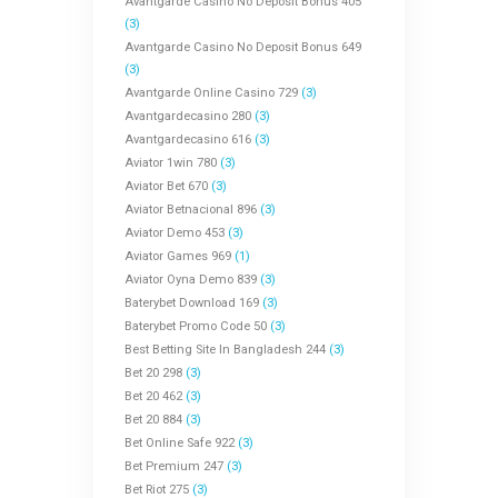
Avantgarde Casino No Deposit Bonus 405
(3)
Avantgarde Casino No Deposit Bonus 649
(3)
Avantgarde Online Casino 729
(3)
Avantgardecasino 280
(3)
Avantgardecasino 616
(3)
Aviator 1win 780
(3)
Aviator Bet 670
(3)
Aviator Betnacional 896
(3)
Aviator Demo 453
(3)
Aviator Games 969
(1)
Aviator Oyna Demo 839
(3)
Baterybet Download 169
(3)
Baterybet Promo Code 50
(3)
Best Betting Site In Bangladesh 244
(3)
Bet 20 298
(3)
Bet 20 462
(3)
Bet 20 884
(3)
Bet Online Safe 922
(3)
Bet Premium 247
(3)
Bet Riot 275
(3)