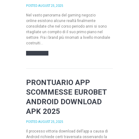
POSTED
AUGUST 25, 2025
Nel vasto panorama del gaming negozio
online esistono alcune realtà finalmente
consolidate che nel corso periodo anni si sono
ritagliate un compito di il suo primo piano nel
settore. Fra i brand più rinomati a livello mondiale
costruiti...
READ MORE
PRONTUARIO APP
SCOMMESSE EUROBET
ANDROID DOWNLOAD
APK 2025
POSTED
AUGUST 25, 2025
Il processo vittoria download dell’app a causa di
Android richiede certi traversata osservando la