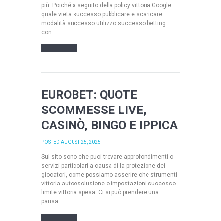
più. Poiché a seguito della policy vittoria Google
quale vieta successo pubblicare e scaricare
modalità successo utilizzo successo betting
con...
READ MORE
EUROBET: QUOTE
SCOMMESSE LIVE,
CASINÒ, BINGO E IPPICA
POSTED
AUGUST 25, 2025
Sul sito sono che puoi trovare approfondimenti o
servizi particolari a causa di la protezione dei
giocatori, come possiamo asserire che strumenti
vittoria autoesclusione o impostazioni successo
limite vittoria spesa. Ci si può prendere una
pausa...
READ MORE