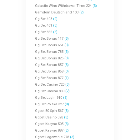
Galactic Wins Withdrawal Time 224
(3)
Gamdom Deutschland 103
(2)
Gg Bet 403
(2)
Gg Bet 461
(3)
Gg Bet 835
(3)
Gg Bet Bonus 117
(3)
Gg Bet Bonus 651
(3)
Gg Bet Bonus 785
(3)
Gg Bet Bonus 825
(3)
Gg Bet Bonus 857
(3)
Gg Bet Bonus 858
(3)
Gg Bet Bonus 877
(1)
Gg Bet Casino 720
(3)
Gg Bet Casino 830
(2)
Gg Bet Login 910
(3)
Gg Bet Polska 327
(3)
Ggbet 50 Spin 567
(3)
Ggbet Casino 328
(3)
Ggbet Kasyno 505
(3)
Ggbet Kasyno 887
(2)
Ggbet Logowanie 278
(3)