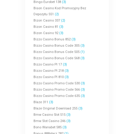
Bingo Eurobet 138
(3)
Bison Casino Kod Promocyjny Bez
Depozytu 551
(2)
Bizon Casino 337
(2)
Bizon Casino 81
(3)
Bizon Casino 92
(3)
Bizzo Casino Bonus 852
(3)
Bizzo Casino Bonus Code 305
(3)
Bizzo Casino Bonus Code 505
(1)
Bizzo Casino Bonus Code 568
(3)
Bizzo Casino Pl 17
(3)
Bizzo Casino Pl 218
(3)
Bizzo Casino Pl 810
(3)
Bizzo Casino Promo Code 530
(3)
Bizzo Casino Promo Code 566
(3)
Bizzo Casino Promo Code 635
(3)
Blaze 311
(3)
Blaze Original Download 255
(3)
Bmw Casino Slot 515
(3)
Bmw Slot Casino 246
(3)
Bono Wanabet 585
(3)
Bonus 888starz 782
(1)