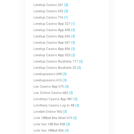
Levelup Casino 261
(3)
Levelup Casino 692
(3)
Levelup Casino 716
(1)
Levelup Casino App 327
(1)
Levelup Casino App 458
(3)
Levelup Casino App 656
(3)
Levelup Casino App 667
(3)
Levelup Casino App 836
(3)
Levelup Casino App 923
(2)
Levelup Casino Australia 117
(2)
Levelup Casino Australia 32
(3)
Levelupcasino 608
(3)
Levelupcasino 615
(3)
Lex Casino App 575
(3)
Lex Online Casino 682
(3)
Limitless Casino App 987
(3)
Limitless Casino Log In 48
(3)
Linebet Online 950
(3)
Link 188bet Moi Nhat 519
(2)
Link Vao 188 Bet 428
(3)
Link Vao 188bet 856
(3)