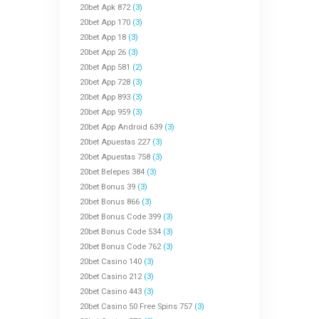
20bet Apk 872
(3)
20bet App 170
(3)
20bet App 18
(3)
20bet App 26
(3)
20bet App 581
(2)
20bet App 728
(3)
20bet App 893
(3)
20bet App 959
(3)
20bet App Android 639
(3)
20bet Apuestas 227
(3)
20bet Apuestas 758
(3)
20bet Belepes 384
(3)
20bet Bonus 39
(3)
20bet Bonus 866
(3)
20bet Bonus Code 399
(3)
20bet Bonus Code 534
(3)
20bet Bonus Code 762
(3)
20bet Casino 140
(3)
20bet Casino 212
(3)
20bet Casino 443
(3)
20bet Casino 50 Free Spins 757
(3)