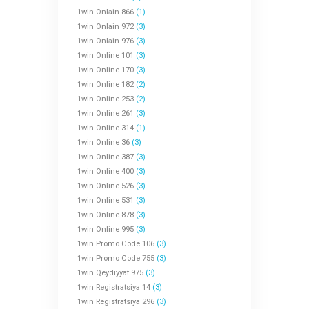
1win Onlain 866
(1)
1win Onlain 972
(3)
1win Onlain 976
(3)
1win Online 101
(3)
1win Online 170
(3)
1win Online 182
(2)
1win Online 253
(2)
1win Online 261
(3)
1win Online 314
(1)
1win Online 36
(3)
1win Online 387
(3)
1win Online 400
(3)
1win Online 526
(3)
1win Online 531
(3)
1win Online 878
(3)
1win Online 995
(3)
1win Promo Code 106
(3)
1win Promo Code 755
(3)
1win Qeydiyyat 975
(3)
1win Registratsiya 14
(3)
1win Registratsiya 296
(3)