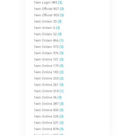
1win Login 983
(3)
1win Official 857
(3)
1win Official 903
(3)
1win Onlain 20
(3)
1win Onlain 5
(3)
1win Onlain 52
(3)
1win Onlain 866
(1)
1win Onlain 972
(3)
1win Onlain 976
(3)
1win Online 101
(3)
1win Online 170
(3)
1win Online 182
(2)
1win Online 253
(2)
1win Online 261
(3)
1win Online 314
(1)
1win Online 36
(3)
1win Online 387
(3)
1win Online 400
(3)
1win Online 526
(3)
1win Online 531
(3)
1win Online 878
(3)