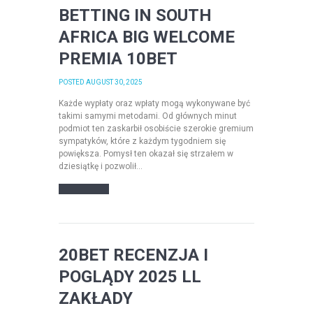
BETTING IN SOUTH
AFRICA BIG WELCOME
PREMIA 10BET
POSTED
AUGUST 30, 2025
Każde wypłaty oraz wpłaty mogą wykonywane być
takimi samymi metodami. Od głównych minut
podmiot ten zaskarbił osobiście szerokie gremium
sympatyków, które z każdym tygodniem się
powiększa. Pomysł ten okazał się strzałem w
dziesiątkę i pozwolił...
READ MORE
20BET RECENZJA I
POGLĄDY 2025 LL
ZAKŁADY