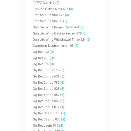
Fb777 Win 442
(2)
Fortune Gems Slots 697
(3)
Free Spin Casino 773
(3)
Free Spin Casino 99
(3)
Galactic Wins Bonus Code 269
(3)
Galactic Wins Casino Review 176
(3)
Galactic Wins Withdrawal Time 224
(3)
Gamdom Deutschland 103
(2)
Gg Bet 403
(2)
Gg Bet 461
(3)
Gg Bet 835
(3)
Gg Bet Bonus 117
(3)
Gg Bet Bonus 651
(3)
Gg Bet Bonus 785
(3)
Gg Bet Bonus 825
(3)
Gg Bet Bonus 857
(3)
Gg Bet Bonus 858
(3)
Gg Bet Bonus 877
(1)
Gg Bet Casino 720
(3)
Gg Bet Casino 830
(2)
Gg Bet Login 910
(3)