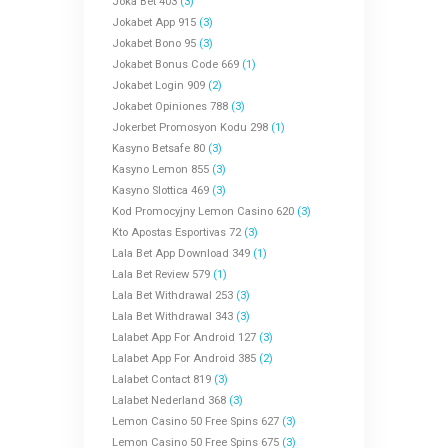
Joka Bet 403
(3)
Jokabet App 915
(3)
Jokabet Bono 95
(3)
Jokabet Bonus Code 669
(1)
Jokabet Login 909
(2)
Jokabet Opiniones 788
(3)
Jokerbet Promosyon Kodu 298
(1)
Kasyno Betsafe 80
(3)
Kasyno Lemon 855
(3)
Kasyno Slottica 469
(3)
Kod Promocyjny Lemon Casino 620
(3)
Kto Apostas Esportivas 72
(3)
Lala Bet App Download 349
(1)
Lala Bet Review 579
(1)
Lala Bet Withdrawal 253
(3)
Lala Bet Withdrawal 343
(3)
Lalabet App For Android 127
(3)
Lalabet App For Android 385
(2)
Lalabet Contact 819
(3)
Lalabet Nederland 368
(3)
Lemon Casino 50 Free Spins 627
(3)
Lemon Casino 50 Free Spins 675
(3)