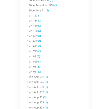
188bet Codes 992
(3)
188bet Download 569
(3)
188bet One 51
(3)
1vin 117
(1)
1vin 184
(3)
1vin 419
(3)
1vin 460
(3)
1vin 589
(3)
1vin 602
(3)
1vin 611
(3)
1vin 713
(3)
1vin 82
(3)
1vin 829
(3)
1vin 91
(3)
1vin 911
(3)
1win Apk 512
(3)
1win Apk 626
(3)
1win Apk 630
(3)
1win Apk 937
(3)
1win App 21
(3)
1win App 328
(1)
1win App 376
(1)