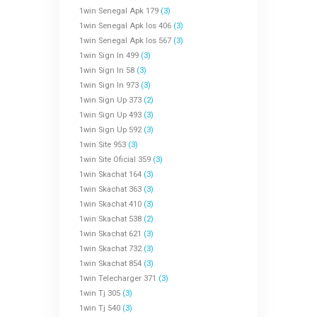
1win Senegal Apk 179
(3)
1win Senegal Apk Ios 406
(3)
1win Senegal Apk Ios 567
(3)
1win Sign In 499
(3)
1win Sign In 58
(3)
1win Sign In 973
(3)
1win Sign Up 373
(2)
1win Sign Up 493
(3)
1win Sign Up 592
(3)
1win Site 953
(3)
1win Site Oficial 359
(3)
1win Skachat 164
(3)
1win Skachat 363
(3)
1win Skachat 410
(3)
1win Skachat 538
(2)
1win Skachat 621
(3)
1win Skachat 732
(3)
1win Skachat 854
(3)
1win Telecharger 371
(3)
1win Tj 305
(3)
1win Tj 540
(3)