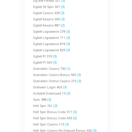
Gg Bet Polska 327
(3)
Ggbet 50 Spin 567
(3)
Ggbet Casino 328
(3)
Ggbet Kasyno 505
(3)
Ggbet Kasyno 887
(2)
Ggbet Logowanie 278
(3)
Ggbet Logowanie 711
(3)
Ggbet Logowanie 818
(3)
Ggbet Logowanie 829
(3)
Ggbet Pl 318
(3)
Ggbet Pl 569
(3)
Grandwin Casino 730
(1)
Grandwin Casino Bonus 950
(3)
Grandwin Online Casino 275
(3)
Gratowin Login 463
(3)
Gullybet Download 13
(3)
Gym 388
(3)
Hell Spin 761
(2)
Hell Spin Bonus Code 317
(3)
Hell Spin Bonus Code 433
(3)
Hell Spin Casino 113
(3)
Hell Spin Casino No Deposit Bonus 536
(3)