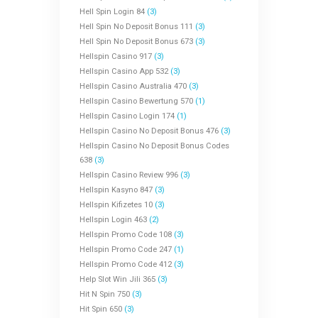
Hell Spin Login 84
(3)
Hell Spin No Deposit Bonus 111
(3)
Hell Spin No Deposit Bonus 673
(3)
Hellspin Casino 917
(3)
Hellspin Casino App 532
(3)
Hellspin Casino Australia 470
(3)
Hellspin Casino Bewertung 570
(1)
Hellspin Casino Login 174
(1)
Hellspin Casino No Deposit Bonus 476
(3)
Hellspin Casino No Deposit Bonus Codes
638
(3)
Hellspin Casino Review 996
(3)
Hellspin Kasyno 847
(3)
Hellspin Kifizetes 10
(3)
Hellspin Login 463
(2)
Hellspin Promo Code 108
(3)
Hellspin Promo Code 247
(1)
Hellspin Promo Code 412
(3)
Help Slot Win Jili 365
(3)
Hit N Spin 750
(3)
Hit Spin 650
(3)