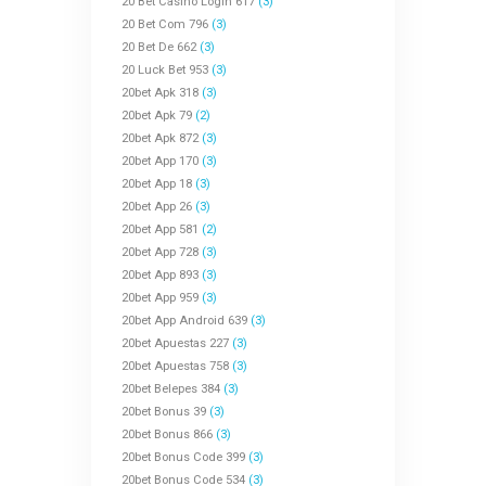
20 Bet Casino Login 617
(3)
20 Bet Com 796
(3)
20 Bet De 662
(3)
20 Luck Bet 953
(3)
20bet Apk 318
(3)
20bet Apk 79
(2)
20bet Apk 872
(3)
20bet App 170
(3)
20bet App 18
(3)
20bet App 26
(3)
20bet App 581
(2)
20bet App 728
(3)
20bet App 893
(3)
20bet App 959
(3)
20bet App Android 639
(3)
20bet Apuestas 227
(3)
20bet Apuestas 758
(3)
20bet Belepes 384
(3)
20bet Bonus 39
(3)
20bet Bonus 866
(3)
20bet Bonus Code 399
(3)
20bet Bonus Code 534
(3)