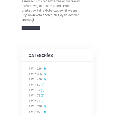
zamieściliśmy recenzje znawców branży
hazardowej odnośnie premii. Prócz
ofertą powitalną Gobet zapewnił własnym
użytkownikom szereg niezwykle dobrych
promocji...
READ MORE
CATEGORÍAS
1 Win 216
(3)
1 Win 355
(3)
1 Win 488
(3)
1 Win 60
(1)
1 Win 72
(3)
1 Win 76
(3)
1 Win 77
(3)
1 Win 798
(3)
1 Win 901
(3)