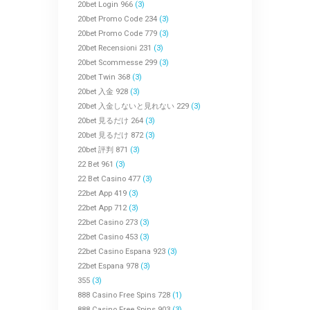
20bet Login 966
(3)
20bet Promo Code 234
(3)
20bet Promo Code 779
(3)
20bet Recensioni 231
(3)
20bet Scommesse 299
(3)
20bet Twin 368
(3)
20bet 入金 928
(3)
20bet 入金しないと見れない 229
(3)
20bet 見るだけ 264
(3)
20bet 見るだけ 872
(3)
20bet 評判 871
(3)
22 Bet 961
(3)
22 Bet Casino 477
(3)
22bet App 419
(3)
22bet App 712
(3)
22bet Casino 273
(3)
22bet Casino 453
(3)
22bet Casino Espana 923
(3)
22bet Espana 978
(3)
355
(3)
888 Casino Free Spins 728
(1)
888 Casino Free Spins 903
(3)