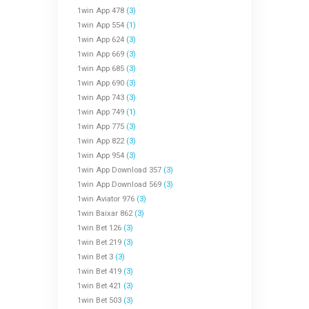
1win App 478
(3)
1win App 554
(1)
1win App 624
(3)
1win App 669
(3)
1win App 685
(3)
1win App 690
(3)
1win App 743
(3)
1win App 749
(1)
1win App 775
(3)
1win App 822
(3)
1win App 954
(3)
1win App Download 357
(3)
1win App Download 569
(3)
1win Aviator 976
(3)
1win Baixar 862
(3)
1win Bet 126
(3)
1win Bet 219
(3)
1win Bet 3
(3)
1win Bet 419
(3)
1win Bet 421
(3)
1win Bet 503
(3)