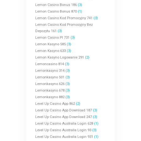
Lemon Casino Bonus 186
(3)
Lemon Casino Bonus 870
(1)
Lemon Casino Kod Promocyjny 741
(3)
Lemon Casino Kod Promocyjny Bez
Depozytu 161
(3)
Lemon Casino Pl 731
(3)
Lemon Kasyno 585
(3)
Lemon Kasyno 633
(3)
Lemon Kasyno Logowanie 291
(2)
Lemoncasino 814
(3)
Lemonkasyno 314
(3)
Lemonkasyno 501
(3)
Lemonkasyno 626
(3)
Lemonkasyno 678
(3)
Lemonkasyno 882
(3)
Level Up Casino App 862
(2)
Level Up Casino App Download 187
(3)
Level Up Casino App Download 247
(3)
Level Up Casino Australia Login 628
(1)
Level Up Casino Australia Login 93
(3)
Level Up Casino Australia Login 931
(1)