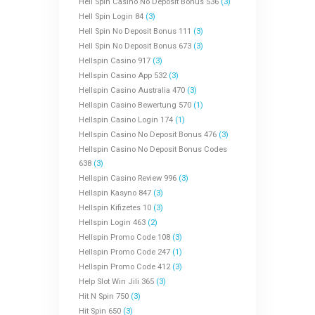
Hell Spin Casino No Deposit Bonus 536
(3)
Hell Spin Login 84
(3)
Hell Spin No Deposit Bonus 111
(3)
Hell Spin No Deposit Bonus 673
(3)
Hellspin Casino 917
(3)
Hellspin Casino App 532
(3)
Hellspin Casino Australia 470
(3)
Hellspin Casino Bewertung 570
(1)
Hellspin Casino Login 174
(1)
Hellspin Casino No Deposit Bonus 476
(3)
Hellspin Casino No Deposit Bonus Codes
638
(3)
Hellspin Casino Review 996
(3)
Hellspin Kasyno 847
(3)
Hellspin Kifizetes 10
(3)
Hellspin Login 463
(2)
Hellspin Promo Code 108
(3)
Hellspin Promo Code 247
(1)
Hellspin Promo Code 412
(3)
Help Slot Win Jili 365
(3)
Hit N Spin 750
(3)
Hit Spin 650
(3)