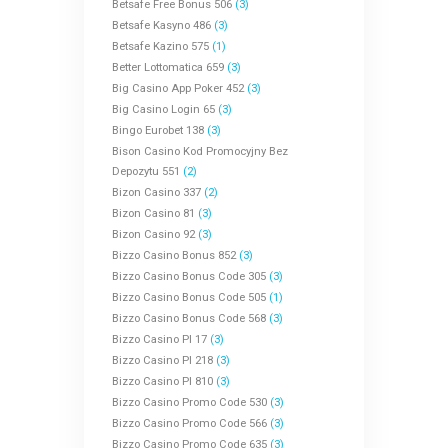
Betsafe Free Bonus 506
(3)
Betsafe Kasyno 486
(3)
Betsafe Kazino 575
(1)
Better Lottomatica 659
(3)
Big Casino App Poker 452
(3)
Big Casino Login 65
(3)
Bingo Eurobet 138
(3)
Bison Casino Kod Promocyjny Bez
Depozytu 551
(2)
Bizon Casino 337
(2)
Bizon Casino 81
(3)
Bizon Casino 92
(3)
Bizzo Casino Bonus 852
(3)
Bizzo Casino Bonus Code 305
(3)
Bizzo Casino Bonus Code 505
(1)
Bizzo Casino Bonus Code 568
(3)
Bizzo Casino Pl 17
(3)
Bizzo Casino Pl 218
(3)
Bizzo Casino Pl 810
(3)
Bizzo Casino Promo Code 530
(3)
Bizzo Casino Promo Code 566
(3)
Bizzo Casino Promo Code 635
(3)