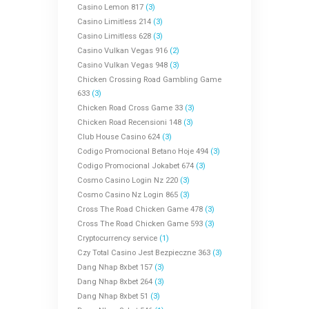
Casino Lemon 817
(3)
Casino Limitless 214
(3)
Casino Limitless 628
(3)
Casino Vulkan Vegas 916
(2)
Casino Vulkan Vegas 948
(3)
Chicken Crossing Road Gambling Game
633
(3)
Chicken Road Cross Game 33
(3)
Chicken Road Recensioni 148
(3)
Club House Casino 624
(3)
Codigo Promocional Betano Hoje 494
(3)
Codigo Promocional Jokabet 674
(3)
Cosmo Casino Login Nz 220
(3)
Cosmo Casino Nz Login 865
(3)
Cross The Road Chicken Game 478
(3)
Cross The Road Chicken Game 593
(3)
Cryptocurrency service
(1)
Czy Total Casino Jest Bezpieczne 363
(3)
Dang Nhap 8xbet 157
(3)
Dang Nhap 8xbet 264
(3)
Dang Nhap 8xbet 51
(3)