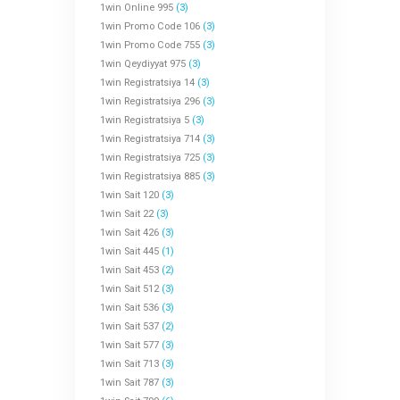
1win Online 995
(3)
1win Promo Code 106
(3)
1win Promo Code 755
(3)
1win Qeydiyyat 975
(3)
1win Registratsiya 14
(3)
1win Registratsiya 296
(3)
1win Registratsiya 5
(3)
1win Registratsiya 714
(3)
1win Registratsiya 725
(3)
1win Registratsiya 885
(3)
1win Sait 120
(3)
1win Sait 22
(3)
1win Sait 426
(3)
1win Sait 445
(1)
1win Sait 453
(2)
1win Sait 512
(3)
1win Sait 536
(3)
1win Sait 537
(2)
1win Sait 577
(3)
1win Sait 713
(3)
1win Sait 787
(3)