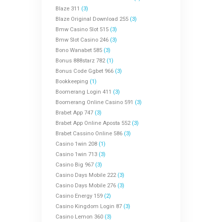
Blaze 311
(3)
Blaze Original Download 255
(3)
Bmw Casino Slot 515
(3)
Bmw Slot Casino 246
(3)
Bono Wanabet 585
(3)
Bonus 888starz 782
(1)
Bonus Code Ggbet 966
(3)
Bookkeeping
(1)
Boomerang Login 411
(3)
Boomerang Online Casino 591
(3)
Brabet App 747
(3)
Brabet App Online Aposta 552
(3)
Brabet Cassino Online 586
(3)
Casino 1win 208
(1)
Casino 1win 713
(3)
Casino Big 967
(3)
Casino Days Mobile 222
(3)
Casino Days Mobile 276
(3)
Casino Energy 159
(2)
Casino Kingdom Login 87
(3)
Casino Lemon 360
(3)