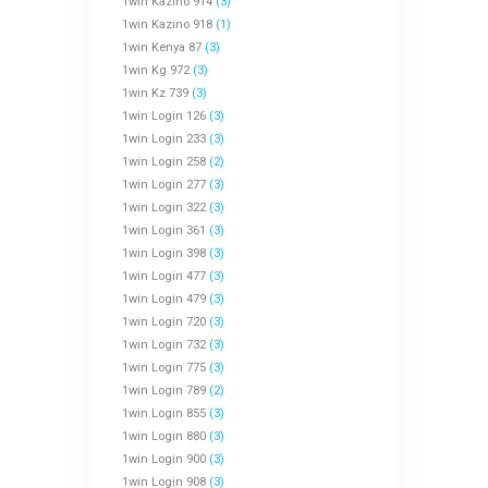
1win Kazino 914
(3)
1win Kazino 918
(1)
1win Kenya 87
(3)
1win Kg 972
(3)
1win Kz 739
(3)
1win Login 126
(3)
1win Login 233
(3)
1win Login 258
(2)
1win Login 277
(3)
1win Login 322
(3)
1win Login 361
(3)
1win Login 398
(3)
1win Login 477
(3)
1win Login 479
(3)
1win Login 720
(3)
1win Login 732
(3)
1win Login 775
(3)
1win Login 789
(2)
1win Login 855
(3)
1win Login 880
(3)
1win Login 900
(3)
1win Login 908
(3)