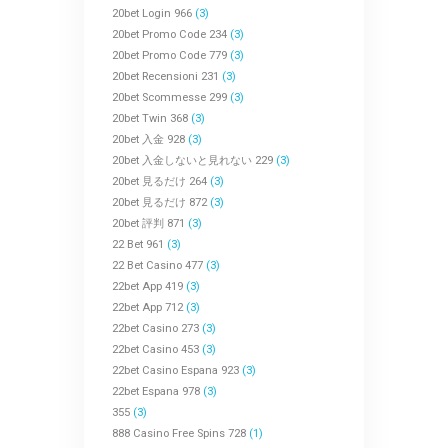
20bet Login 966
(3)
20bet Promo Code 234
(3)
20bet Promo Code 779
(3)
20bet Recensioni 231
(3)
20bet Scommesse 299
(3)
20bet Twin 368
(3)
20bet 入金 928
(3)
20bet 入金しないと見れない 229
(3)
20bet 見るだけ 264
(3)
20bet 見るだけ 872
(3)
20bet 評判 871
(3)
22 Bet 961
(3)
22 Bet Casino 477
(3)
22bet App 419
(3)
22bet App 712
(3)
22bet Casino 273
(3)
22bet Casino 453
(3)
22bet Casino Espana 923
(3)
22bet Espana 978
(3)
355
(3)
888 Casino Free Spins 728
(1)