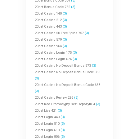
20bet Bonus Code 534
(3)
20bet Bonus Code 762
(3)
20bet Casino 140
(3)
20bet Casino 212
(3)
20bet Casino 443
(3)
20bet Casino 50 Free Spins 757
(3)
20bet Casino 579
(3)
20bet Casino 964
(3)
20bet Casino Login 175
(3)
20bet Casino Login 674
(3)
20bet Casino No Deposit Bonus 573
(3)
20bet Casino No Deposit Bonus Code 353
(3)
20bet Casino No Deposit Bonus Code 668
(3)
20bet Casino Review 296
(3)
20bet Kod Promocyjny Bez Depozytu 4
(3)
20bet Live 421
(3)
20bet Login 440
(3)
20bet Login 510
(3)
20bet Login 610
(3)
20bet Login 806
(3)