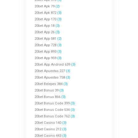
20bet Apk 79
(2)
20bet Apk 872
(3)
20bet App 170
(3)
20bet App 18
(3)
20bet App 26
(3)
20bet App 581
(2)
20bet App 728
(3)
20bet App 893
(3)
20bet App 959
(3)
20bet App Android 639
(3)
20bet Apuestas 227
(3)
20bet Apuestas 758
(3)
20bet Belepes 384
(3)
20bet Bonus 39
(3)
20bet Bonus 866
(3)
20bet Bonus Code 399
(3)
20bet Bonus Code 534
(3)
20bet Bonus Code 762
(3)
20bet Casino 140
(3)
20bet Casino 212
(3)
20bet Casino 443
(3)