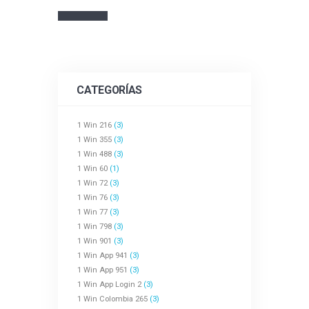
READ MORE
CATEGORÍAS
1 Win 216
(3)
1 Win 355
(3)
1 Win 488
(3)
1 Win 60
(1)
1 Win 72
(3)
1 Win 76
(3)
1 Win 77
(3)
1 Win 798
(3)
1 Win 901
(3)
1 Win App 941
(3)
1 Win App 951
(3)
1 Win App Login 2
(3)
1 Win Colombia 265
(3)