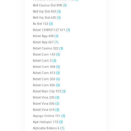
8k8 Casino Slot 898
(3)
8k8 Vip Slot 459
(3)
8k8 Vip Slot 630
(2)
8x Bet 153
(3)
8xbet 1598921127 611
(3)
8xbet App 438
(3)
8xbet App 667
(1)
8xbet Casino 322
(3)
8xbet Com 143
(3)
8xbet Com 3
(3)
8xbet Com 358
(3)
8xbet Com 413
(3)
8xbet Com 503
(6)
8xbet Com 826
(3)
8xbet Man City 973
(3)
8xbet Vina 235
(3)
8xbet Vina 606
(2)
8xbet Vina 614
(3)
Aajogo Online 721
(3)
Apk Hellspin 173
(3)
Aplicatia Betano 6
(1)