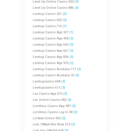
Level Up Online Casino 503
(3)
Level Up Online Casino 886
(3)
Levelup Casino 261
(3)
Levelup Casino 692
(3)
Levelup Casino 716
(1)
Levelup Casino App 327
(1)
Levelup Casino App 458
(3)
Levelup Casino App 656
(3)
Levelup Casino App 667
(3)
Levelup Casino App 836
(3)
Levelup Casino App 923
(2)
Levelup Casino Australia 117
(2)
Levelup Casino Australia 32
(3)
Levelupcasino 608
(3)
Levelupcasino 615
(3)
Lex Casino App 575
(3)
Lex Online Casino 682
(3)
Limitless Casino App 987
(3)
Limitless Casino Log In 48
(3)
Linebet Online 950
(3)
Link 188bet Moi Nhat 519
(2)
Link Vao 188 Bet 428
(3)