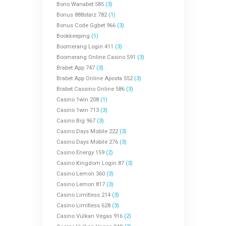
Bono Wanabet 585
(3)
Bonus 888starz 782
(1)
Bonus Code Ggbet 966
(3)
Bookkeeping
(1)
Boomerang Login 411
(3)
Boomerang Online Casino 591
(3)
Brabet App 747
(3)
Brabet App Online Aposta 552
(3)
Brabet Cassino Online 586
(3)
Casino 1win 208
(1)
Casino 1win 713
(3)
Casino Big 967
(3)
Casino Days Mobile 222
(3)
Casino Days Mobile 276
(3)
Casino Energy 159
(2)
Casino Kingdom Login 87
(3)
Casino Lemon 360
(3)
Casino Lemon 817
(3)
Casino Limitless 214
(3)
Casino Limitless 628
(3)
Casino Vulkan Vegas 916
(2)