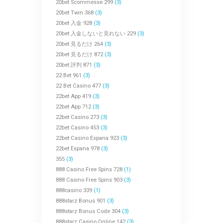
20bet Scommesse 299
(3)
20bet Twin 368
(3)
20bet 入金 928
(3)
20bet 入金しないと見れない 229
(3)
20bet 見るだけ 264
(3)
20bet 見るだけ 872
(3)
20bet 評判 871
(3)
22 Bet 961
(3)
22 Bet Casino 477
(3)
22bet App 419
(3)
22bet App 712
(3)
22bet Casino 273
(3)
22bet Casino 453
(3)
22bet Casino Espana 923
(3)
22bet Espana 978
(3)
355
(3)
888 Casino Free Spins 728
(1)
888 Casino Free Spins 903
(3)
888casino 339
(1)
888starz Bonus 901
(3)
888starz Bonus Code 304
(3)
888starz Casino Online 142
(3)