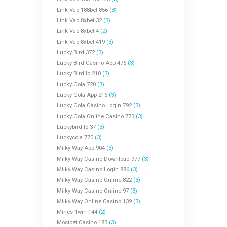
Link Vao 188bet 856
(3)
Link Vao 8xbet 32
(3)
Link Vao 8xbet 4
(2)
Link Vao 8xbet 419
(3)
Lucky Bird 372
(3)
Lucky Bird Casino App 476
(3)
Lucky Bird Io 210
(3)
Lucky Cola 720
(3)
Lucky Cola App 216
(3)
Lucky Cola Casino Login 792
(3)
Lucky Cola Online Casino 773
(3)
Luckybird Io 37
(3)
Luckycola 770
(3)
Milky Way App 904
(3)
Milky Way Casino Download 977
(3)
Milky Way Casino Login 886
(3)
Milky Way Casino Online 822
(3)
Milky Way Casino Online 97
(3)
Milky Way Online Casino 139
(3)
Mines 1win 144
(2)
Mostbet Casino 183
(3)