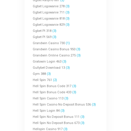
Ggbet Kasyno 887
(2)
Ggbet Logowanie 278
(3)
Ggbet Logowanie 711
(3)
Ggbet Logowanie 818
(3)
Ggbet Logowanie 829
(3)
Ggbet Pl 318
(3)
Ggbet Pl 569
(3)
Grandwin Casino 730
(1)
Grandwin Casino Bonus 950
(3)
Grandwin Online Casino 275
(3)
Gratowin Login 463
(3)
Gullybet Download 13
(3)
Gym 388
(3)
Hell Spin 761
(2)
Hell Spin Bonus Code 317
(3)
Hell Spin Bonus Code 433
(3)
Hell Spin Casino 113
(3)
Hell Spin Casino No Deposit Bonus 536
(3)
Hell Spin Login 84
(3)
Hell Spin No Deposit Bonus 111
(3)
Hell Spin No Deposit Bonus 673
(3)
Hellspin Casino 917
(3)