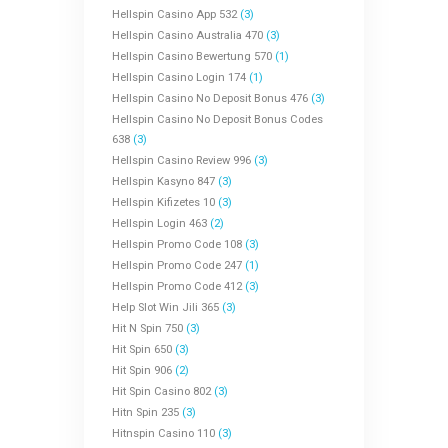
Hellspin Casino App 532
(3)
Hellspin Casino Australia 470
(3)
Hellspin Casino Bewertung 570
(1)
Hellspin Casino Login 174
(1)
Hellspin Casino No Deposit Bonus 476
(3)
Hellspin Casino No Deposit Bonus Codes
638
(3)
Hellspin Casino Review 996
(3)
Hellspin Kasyno 847
(3)
Hellspin Kifizetes 10
(3)
Hellspin Login 463
(2)
Hellspin Promo Code 108
(3)
Hellspin Promo Code 247
(1)
Hellspin Promo Code 412
(3)
Help Slot Win Jili 365
(3)
Hit N Spin 750
(3)
Hit Spin 650
(3)
Hit Spin 906
(2)
Hit Spin Casino 802
(3)
Hitn Spin 235
(3)
Hitnspin Casino 110
(3)