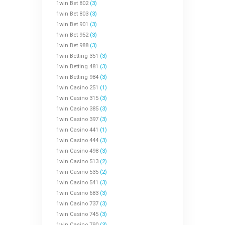
1win Bet 802
(3)
1win Bet 803
(3)
1win Bet 901
(3)
1win Bet 952
(3)
1win Bet 988
(3)
1win Betting 351
(3)
1win Betting 481
(3)
1win Betting 984
(3)
1win Casino 251
(1)
1win Casino 315
(3)
1win Casino 385
(3)
1win Casino 397
(3)
1win Casino 441
(1)
1win Casino 444
(3)
1win Casino 498
(3)
1win Casino 513
(2)
1win Casino 535
(2)
1win Casino 541
(3)
1win Casino 683
(3)
1win Casino 737
(3)
1win Casino 745
(3)
1win Casino 790
(3)