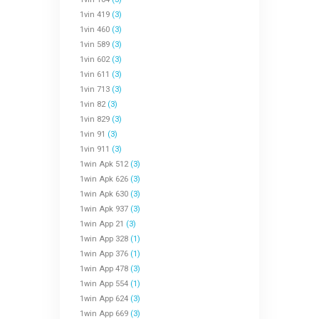
1vin 419
(3)
1vin 460
(3)
1vin 589
(3)
1vin 602
(3)
1vin 611
(3)
1vin 713
(3)
1vin 82
(3)
1vin 829
(3)
1vin 91
(3)
1vin 911
(3)
1win Apk 512
(3)
1win Apk 626
(3)
1win Apk 630
(3)
1win Apk 937
(3)
1win App 21
(3)
1win App 328
(1)
1win App 376
(1)
1win App 478
(3)
1win App 554
(1)
1win App 624
(3)
1win App 669
(3)