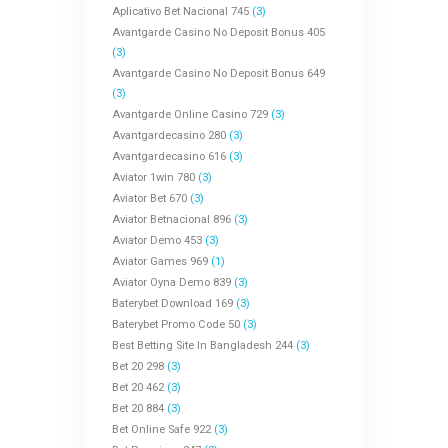
Aplicativo Bet Nacional 745
(3)
Avantgarde Casino No Deposit Bonus 405
(3)
Avantgarde Casino No Deposit Bonus 649
(3)
Avantgarde Online Casino 729
(3)
Avantgardecasino 280
(3)
Avantgardecasino 616
(3)
Aviator 1win 780
(3)
Aviator Bet 670
(3)
Aviator Betnacional 896
(3)
Aviator Demo 453
(3)
Aviator Games 969
(1)
Aviator Oyna Demo 839
(3)
Baterybet Download 169
(3)
Baterybet Promo Code 50
(3)
Best Betting Site In Bangladesh 244
(3)
Bet 20 298
(3)
Bet 20 462
(3)
Bet 20 884
(3)
Bet Online Safe 922
(3)