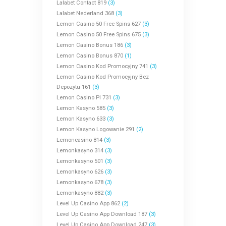
Lalabet Contact 819
(3)
Lalabet Nederland 368
(3)
Lemon Casino 50 Free Spins 627
(3)
Lemon Casino 50 Free Spins 675
(3)
Lemon Casino Bonus 186
(3)
Lemon Casino Bonus 870
(1)
Lemon Casino Kod Promocyjny 741
(3)
Lemon Casino Kod Promocyjny Bez
Depozytu 161
(3)
Lemon Casino Pl 731
(3)
Lemon Kasyno 585
(3)
Lemon Kasyno 633
(3)
Lemon Kasyno Logowanie 291
(2)
Lemoncasino 814
(3)
Lemonkasyno 314
(3)
Lemonkasyno 501
(3)
Lemonkasyno 626
(3)
Lemonkasyno 678
(3)
Lemonkasyno 882
(3)
Level Up Casino App 862
(2)
Level Up Casino App Download 187
(3)
Level Up Casino App Download 247
(3)