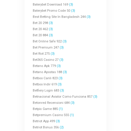
Baterybet Download 169
(3)
Baterybet Promo Code 50
(3)
Best Betting Site In Bangladesh 244
(3)
Bet 20 298
(3)
Bet 20 462
(3)
Bet 20 884
(3)
Bet Online Safe 922
(3)
Bet Premium 247
(3)
Bet Riot 275
(3)
Bet365 Casino 27
(3)
Betano Apk 779
(3)
Betano Apostas 188
(3)
Betboo Canli 823
(3)
Betboo Indir 619
(3)
Betfiery Login 683
(3)
Betnacional Aviator Como Funciona 857
(3)
Betonred Recensioni 684
(3)
Betpix Game 885
(1)
Betpremium Casino 555
(1)
Betriot App 499
(3)
Betriot Bonus 356
(2)