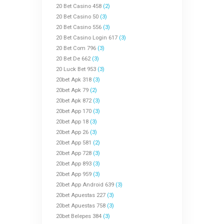
20 Bet Casino 458
(2)
20 Bet Casino 50
(3)
20 Bet Casino 556
(3)
20 Bet Casino Login 617
(3)
20 Bet Com 796
(3)
20 Bet De 662
(3)
20 Luck Bet 953
(3)
20bet Apk 318
(3)
20bet Apk 79
(2)
20bet Apk 872
(3)
20bet App 170
(3)
20bet App 18
(3)
20bet App 26
(3)
20bet App 581
(2)
20bet App 728
(3)
20bet App 893
(3)
20bet App 959
(3)
20bet App Android 639
(3)
20bet Apuestas 227
(3)
20bet Apuestas 758
(3)
20bet Belepes 384
(3)