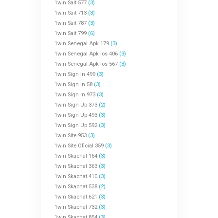
1win Sait 577
(3)
1win Sait 713
(3)
1win Sait 787
(3)
1win Sait 799
(6)
1win Senegal Apk 179
(3)
1win Senegal Apk Ios 406
(3)
1win Senegal Apk Ios 567
(3)
1win Sign In 499
(3)
1win Sign In 58
(3)
1win Sign In 973
(3)
1win Sign Up 373
(2)
1win Sign Up 493
(3)
1win Sign Up 592
(3)
1win Site 953
(3)
1win Site Oficial 359
(3)
1win Skachat 164
(3)
1win Skachat 363
(3)
1win Skachat 410
(3)
1win Skachat 538
(2)
1win Skachat 621
(3)
1win Skachat 732
(3)
1win Skachat 854
(3)