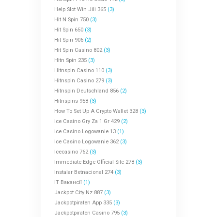
Help Slot Win Jili 365
(3)
Hit N Spin 750
(3)
Hit Spin 650
(3)
Hit Spin 906
(2)
Hit Spin Casino 802
(3)
Hitn Spin 235
(3)
Hitnspin Casino 110
(3)
Hitnspin Casino 279
(3)
Hitnspin Deutschland 856
(2)
Hitnspins 958
(3)
How To Set Up A Crypto Wallet 328
(3)
Ice Casino Gry Za 1 Gr 429
(2)
Ice Casino Logowanie 13
(1)
Ice Casino Logowanie 362
(3)
Icecasino 762
(3)
Immediate Edge Official Site 278
(3)
Instalar Betnacional 274
(3)
IT Вакансії
(1)
Jackpot City Nz 887
(3)
Jackpotpiraten App 335
(3)
Jackpotpiraten Casino 795
(3)