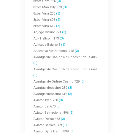
8xbet Com 826
(3)
8xbet Man City 973
(3)
8xbet Vina 235
(3)
8xbet Vina 606
(2)
8xbet Vina 614
(3)
Aajogo Online 721
(3)
Apk Hellspin 173
(3)
Aplicatia Betano 6
(1)
Aplicativo Bet Nacional 745
(3)
Avantgarde Casino No Deposit Bonus 405
(3)
Avantgarde Casino No Deposit Bonus 649
(3)
Avantgarde Online Casino 729
(3)
Avantgardecasino 280
(3)
Avantgardecasino 616
(3)
Aviator 1win 780
(3)
Aviator Bet 670
(3)
Aviator Betnacional 896
(3)
Aviator Demo 453
(3)
Aviator Games 969
(1)
Aviator Oyna Demo 839
(3)