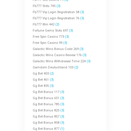
Fb777 Slots 745
(3)
Fb777 Vip Login Registration 58
(3)
Fb777 Vip Login Registration 76
(3)
Fb777 Win 442
(2)
Fortune Gems Slots 697
(3)
Free Spin Casino 773
(3)
Free Spin Casino 99
(3)
Galactic Wins Bonus Code 269
(3)
Galactic Wins Casino Review 176
(3)
Galactic Wins Withdrawal Time 224
(3)
Gamdom Deutschland 103
(2)
Gg Bet 403
(2)
Gg Bet 461
(3)
Gg Bet 835
(3)
Gg Bet Bonus 117
(3)
Gg Bet Bonus 651
(3)
Gg Bet Bonus 785
(3)
Gg Bet Bonus 825
(3)
Gg Bet Bonus 857
(3)
Gg Bet Bonus 858
(3)
Gg Bet Bonus 877
(1)