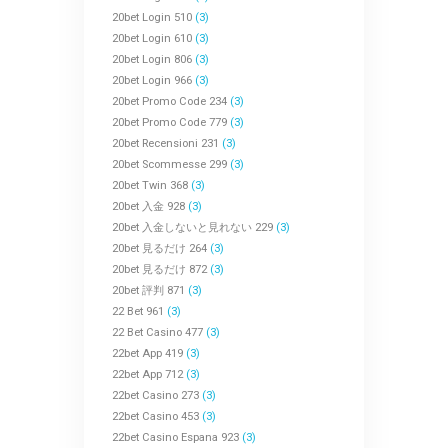
20bet Login 510
(3)
20bet Login 610
(3)
20bet Login 806
(3)
20bet Login 966
(3)
20bet Promo Code 234
(3)
20bet Promo Code 779
(3)
20bet Recensioni 231
(3)
20bet Scommesse 299
(3)
20bet Twin 368
(3)
20bet 入金 928
(3)
20bet 入金しないと見れない 229
(3)
20bet 見るだけ 264
(3)
20bet 見るだけ 872
(3)
20bet 評判 871
(3)
22 Bet 961
(3)
22 Bet Casino 477
(3)
22bet App 419
(3)
22bet App 712
(3)
22bet Casino 273
(3)
22bet Casino 453
(3)
22bet Casino Espana 923
(3)