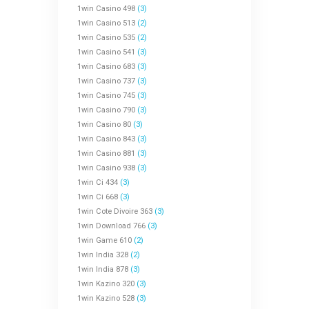
1win Casino 498
(3)
1win Casino 513
(2)
1win Casino 535
(2)
1win Casino 541
(3)
1win Casino 683
(3)
1win Casino 737
(3)
1win Casino 745
(3)
1win Casino 790
(3)
1win Casino 80
(3)
1win Casino 843
(3)
1win Casino 881
(3)
1win Casino 938
(3)
1win Ci 434
(3)
1win Ci 668
(3)
1win Cote Divoire 363
(3)
1win Download 766
(3)
1win Game 610
(2)
1win India 328
(2)
1win India 878
(3)
1win Kazino 320
(3)
1win Kazino 528
(3)