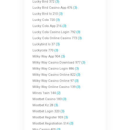
Lucky Bird 372
(3)
Lucky Bird Casino App 476
(3)
Lucky Bird Io 210
(3)
Lucky Cola 720
(3)
Lucky Cola App 216
(3)
Lucky Cola Casino Login 792
(3)
Lucky Cola Online Casino 773
(3)
Luckybird Io 37
(3)
Luckycola 770
(3)
Milky Way App 904
(3)
Milky Way Casino Download 977
(3)
Milky Way Casino Login 886
(3)
Milky Way Casino Online 822
(3)
Milky Way Casino Online 97
(3)
Milky Way Online Casino 139
(3)
Mines 1win 144
(2)
Mostbet Casino 183
(3)
Mostbet Kz 28
(3)
Mostbet Login 320
(3)
Mostbet Register 959
(3)
Mostbet Registration 514
(3)
Mro Casino 405
(3)