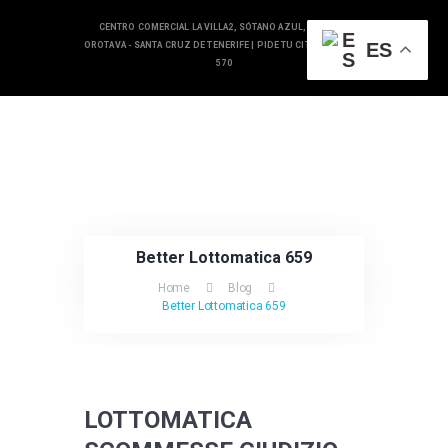
CENTRO COMERCIAL LA VILLA2, SÓTANO AZUL, 38300, LA
ES
OROTAVA - SANTA CRUZ DE TENERIFE |
PIDE TU CITA EN 922 324
570
INICIO
SERVICIOS
BLOG
CONTACTO
Better Lottomatica 659
Home
Blog
Better Lottomatica 659
LOTTOMATICA