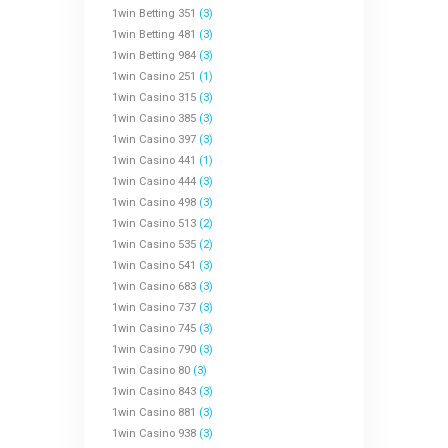
1win Betting 351
(3)
1win Betting 481
(3)
1win Betting 984
(3)
1win Casino 251
(1)
1win Casino 315
(3)
1win Casino 385
(3)
1win Casino 397
(3)
1win Casino 441
(1)
1win Casino 444
(3)
1win Casino 498
(3)
1win Casino 513
(2)
1win Casino 535
(2)
1win Casino 541
(3)
1win Casino 683
(3)
1win Casino 737
(3)
1win Casino 745
(3)
1win Casino 790
(3)
1win Casino 80
(3)
1win Casino 843
(3)
1win Casino 881
(3)
1win Casino 938
(3)