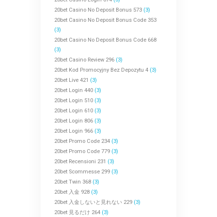
20bet Casino No Deposit Bonus 573
(3)
20bet Casino No Deposit Bonus Code 353
(3)
20bet Casino No Deposit Bonus Code 668
(3)
20bet Casino Review 296
(3)
20bet Kod Promocyjny Bez Depozytu 4
(3)
20bet Live 421
(3)
20bet Login 440
(3)
20bet Login 510
(3)
20bet Login 610
(3)
20bet Login 806
(3)
20bet Login 966
(3)
20bet Promo Code 234
(3)
20bet Promo Code 779
(3)
20bet Recensioni 231
(3)
20bet Scommesse 299
(3)
20bet Twin 368
(3)
20bet 入金 928
(3)
20bet 入金しないと見れない 229
(3)
20bet 見るだけ 264
(3)