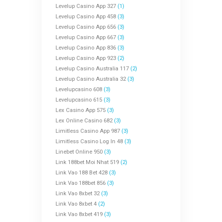
Levelup Casino App 327
(1)
Levelup Casino App 458
(3)
Levelup Casino App 656
(3)
Levelup Casino App 667
(3)
Levelup Casino App 836
(3)
Levelup Casino App 923
(2)
Levelup Casino Australia 117
(2)
Levelup Casino Australia 32
(3)
Levelupcasino 608
(3)
Levelupcasino 615
(3)
Lex Casino App 575
(3)
Lex Online Casino 682
(3)
Limitless Casino App 987
(3)
Limitless Casino Log In 48
(3)
Linebet Online 950
(3)
Link 188bet Moi Nhat 519
(2)
Link Vao 188 Bet 428
(3)
Link Vao 188bet 856
(3)
Link Vao 8xbet 32
(3)
Link Vao 8xbet 4
(2)
Link Vao 8xbet 419
(3)