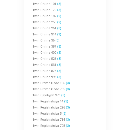
1win Online 101
(3)
1win Online 170
(3)
1win Online 182
(2)
1win Online 253
(2)
1win Online 261
(3)
1win Online 314
(1)
1win Online 36
(3)
1win Online 387
(3)
1win Online 400
(3)
1win Online 526
(3)
1win Online 531
(3)
1win Online 878
(3)
1win Online 995
(3)
1win Promo Code 106
(3)
1win Promo Code 755
(3)
1win Qeydiyyat 975
(3)
1win Registratsiya 14
(3)
1win Registratsiya 296
(3)
1win Registratsiya 5
(3)
1win Registratsiya 714
(3)
1win Registratsiya 725
(3)