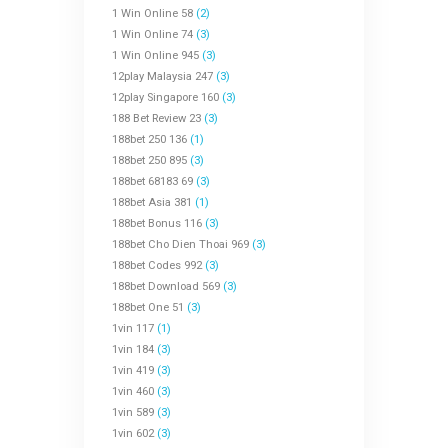
1 Win Online 58
(2)
1 Win Online 74
(3)
1 Win Online 945
(3)
12play Malaysia 247
(3)
12play Singapore 160
(3)
188 Bet Review 23
(3)
188bet 250 136
(1)
188bet 250 895
(3)
188bet 68183 69
(3)
188bet Asia 381
(1)
188bet Bonus 116
(3)
188bet Cho Dien Thoai 969
(3)
188bet Codes 992
(3)
188bet Download 569
(3)
188bet One 51
(3)
1vin 117
(1)
1vin 184
(3)
1vin 419
(3)
1vin 460
(3)
1vin 589
(3)
1vin 602
(3)