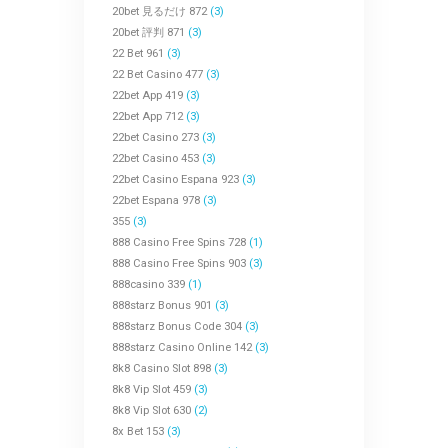
20bet 見るだけ 872
(3)
20bet 評判 871
(3)
22 Bet 961
(3)
22 Bet Casino 477
(3)
22bet App 419
(3)
22bet App 712
(3)
22bet Casino 273
(3)
22bet Casino 453
(3)
22bet Casino Espana 923
(3)
22bet Espana 978
(3)
355
(3)
888 Casino Free Spins 728
(1)
888 Casino Free Spins 903
(3)
888casino 339
(1)
888starz Bonus 901
(3)
888starz Bonus Code 304
(3)
888starz Casino Online 142
(3)
8k8 Casino Slot 898
(3)
8k8 Vip Slot 459
(3)
8k8 Vip Slot 630
(2)
8x Bet 153
(3)