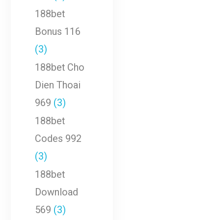
188bet
Bonus 116
(3)
188bet Cho
Dien Thoai
969
(3)
188bet
Codes 992
(3)
188bet
Download
569
(3)