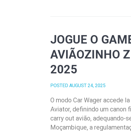
JOGUE O GAM
AVIÃOZINHO 
2025
POSTED
AUGUST 24, 2025
O modo Car Wager accede la 
Aviator, definindo um canon 
carry out avião, adequando-s
Moçambique, a regulamentaçã