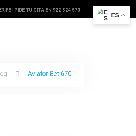
RIFE |
PIDE TU CITA EN 922 324 570
ES
BLOG
CONTACTO
log
Aviator Bet 670