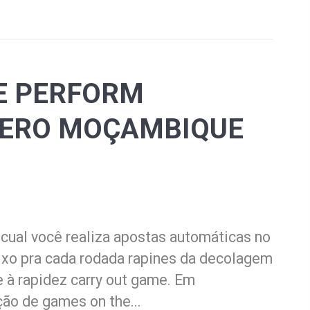
E PERFORM
ZERO MOÇAMBIQUE
cual você realiza apostas automáticas no
fixo pra cada rodada rapines da decolagem
e à rapidez carry out game. Em
o de games on the...