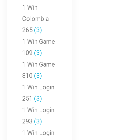
1 Win
Colombia
265
(3)
1 Win Game
109
(3)
1 Win Game
810
(3)
1 Win Login
251
(3)
1 Win Login
293
(3)
1 Win Login