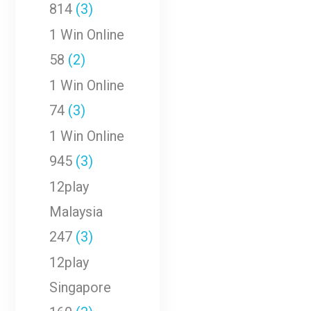
814
(3)
1 Win Online
58
(2)
1 Win Online
74
(3)
1 Win Online
945
(3)
12play
Malaysia
247
(3)
12play
Singapore