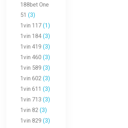
188bet One
51
(3)
1vin 117
(1)
1vin 184
(3)
1vin 419
(3)
1vin 460
(3)
1vin 589
(3)
1vin 602
(3)
1vin 611
(3)
1vin 713
(3)
1vin 82
(3)
1vin 829
(3)