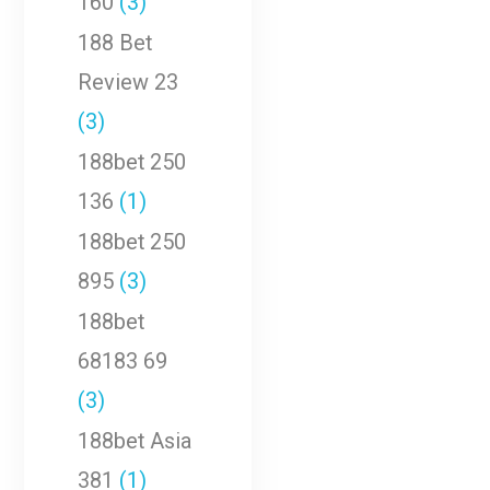
160
(3)
188 Bet
Review 23
(3)
188bet 250
136
(1)
188bet 250
895
(3)
188bet
68183 69
(3)
188bet Asia
381
(1)