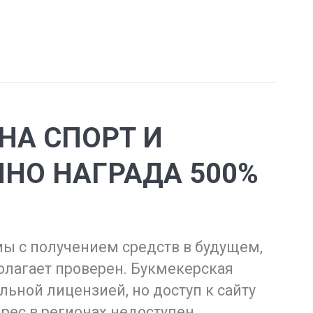
 НА СПОРТ И
НО НАГРАДА 500%
ы с получением средств в будущем,
олагает проверен. Букмекерская
льной лицензией, но доступ к сайту
рес в регионах недоступен.