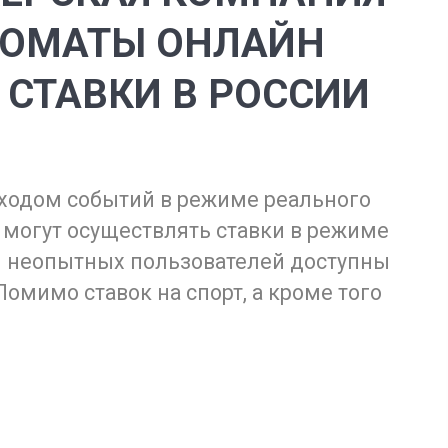
ТОМАТЫ ОНЛАЙН
СТАВКИ В РОССИИ
 ходом событий в режиме реального
могут осуществлять ставки в режиме
и неопытных пользователей доступны
омимо ставок на спорт, а кроме того