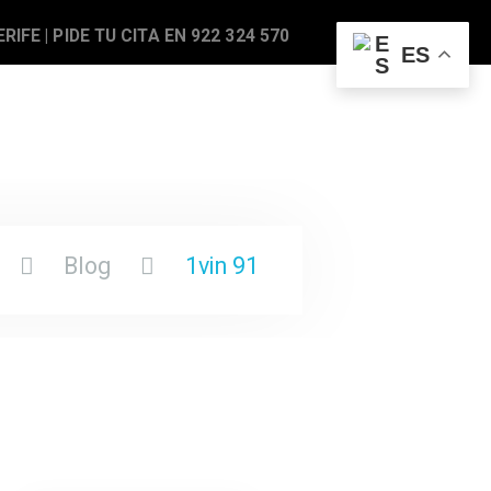
RIFE |
PIDE TU CITA EN 922 324 570
ES
BLOG
CONTACTO
Blog
1vin 91