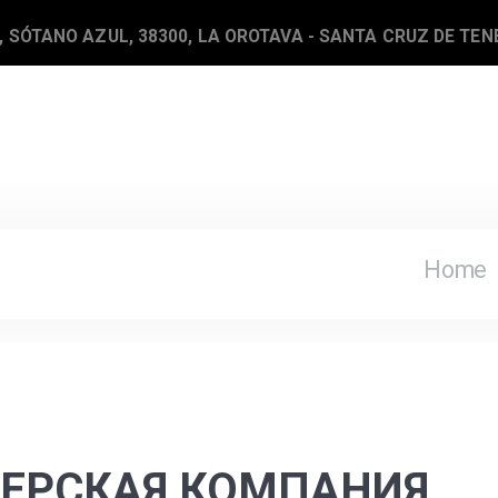
 SÓTANO AZUL, 38300, LA OROTAVA - SANTA CRUZ DE TENE
INICIO
SERVICIOS
Home
КЕРСКАЯ КОМПАНИЯ