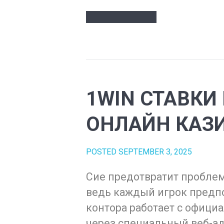
READ MORE
1WIN СТАВКИ
ОНЛАЙН КАЗИ
POSTED
SEPTEMBER 3, 2025
Сие предотвратит проблем
ведь каждый игрок предп
контора работает с официа
через специальный веб-ад