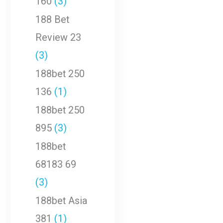
160
(3)
188 Bet
Review 23
(3)
188bet 250
136
(1)
188bet 250
895
(3)
188bet
68183 69
(3)
188bet Asia
381
(1)