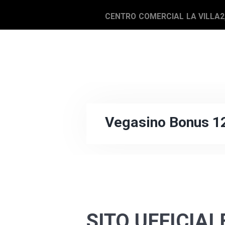
CENTRO COMERCIAL LA VILLA2,
Vegasino Bonus 1
SITO UFFICIAL