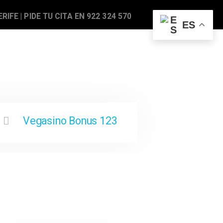
RIFE |
PIDE TU CITA EN 922 324 570
ES
BLOG
CONTACTO
Vegasino Bonus 123