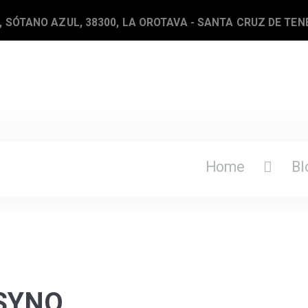
 SÓTANO AZUL, 38300, LA OROTAVA - SANTA CRUZ DE TENE
INICIO
SERVICIOS
Home
Bl
SYNO