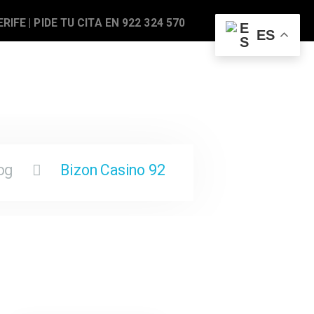
RIFE |
PIDE TU CITA EN 922 324 570
ES
BLOG
CONTACTO
og
Bizon Casino 92