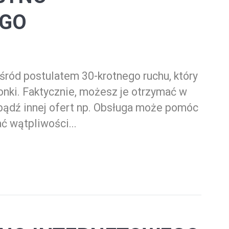
EGO
śród postulatem 30-krotnego ruchu, który
onki. Faktycznie, możesz je otrzymać w
ądź innej ofert np. Obsługa może pomóc
ć wątpliwości...