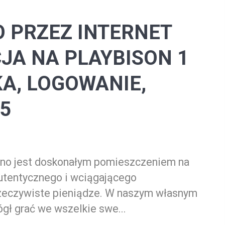
 PRZEZ INTERNET
JA NA PLAYBISON 1
A, LOGOWANIE,
5
ino jest doskonałym pomieszczeniem na
autentycznego i wciągającego
rzeczywiste pieniądze. W naszym własnym
gł grać we wszelkie swe...