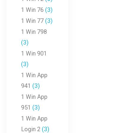
1 Win 76
(3)
1 Win 77
(3)
1 Win 798
(3)
1 Win 901
(3)
1 Win App
941
(3)
1 Win App
951
(3)
1 Win App
Login 2
(3)