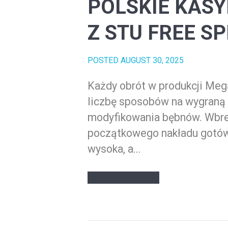
POLSKIE KAS
Z STU FREE SP
POSTED
AUGUST 30, 2025
Każdy obrót w produkcji Me
liczbę sposobów na wygraną
modyfikowania bębnów. Wbre
początkowego nakładu gotówk
wysoka, a...
READ MORE