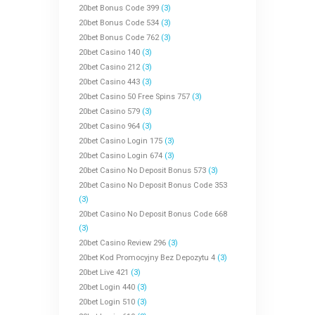
20bet Bonus Code 399
(3)
20bet Bonus Code 534
(3)
20bet Bonus Code 762
(3)
20bet Casino 140
(3)
20bet Casino 212
(3)
20bet Casino 443
(3)
20bet Casino 50 Free Spins 757
(3)
20bet Casino 579
(3)
20bet Casino 964
(3)
20bet Casino Login 175
(3)
20bet Casino Login 674
(3)
20bet Casino No Deposit Bonus 573
(3)
20bet Casino No Deposit Bonus Code 353
(3)
20bet Casino No Deposit Bonus Code 668
(3)
20bet Casino Review 296
(3)
20bet Kod Promocyjny Bez Depozytu 4
(3)
20bet Live 421
(3)
20bet Login 440
(3)
20bet Login 510
(3)