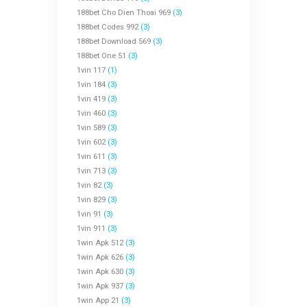
188bet Cho Dien Thoai 969
(3)
188bet Codes 992
(3)
188bet Download 569
(3)
188bet One 51
(3)
1vin 117
(1)
1vin 184
(3)
1vin 419
(3)
1vin 460
(3)
1vin 589
(3)
1vin 602
(3)
1vin 611
(3)
1vin 713
(3)
1vin 82
(3)
1vin 829
(3)
1vin 91
(3)
1vin 911
(3)
1win Apk 512
(3)
1win Apk 626
(3)
1win Apk 630
(3)
1win Apk 937
(3)
1win App 21
(3)