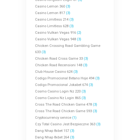
Casino Lemon 360
(3)
Casino Lemon 817
(3)
Casino Limitless 214
(3)
Casino Limitless 628
(3)
Casino Vulkan Vegas 916
(2)
Casino Vulkan Vegas 948
(3)
Chicken Crossing Road Gambling Game
633
(3)
Chicken Road Cross Game 33
(3)
Chicken Road Recensioni 148
(3)
Club House Casino 624
(3)
Codigo Promocional Betano Hoje 494
(3)
Codigo Promocional Jokabet 674
(3)
Cosmo Casino Login Nz 220
(3)
Cosmo Casino Nz Login 865
(3)
Cross The Road Chicken Game 478
(3)
Cross The Road Chicken Game 593
(3)
Cryptocurrency service
(1)
Czy Total Casino Jest Bezpieczne 363
(3)
Dang Nhap 8xbet 157
(3)
Dang Nhap 8xbet 264
(3)