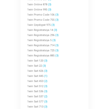
1win Online 878
(3)
1win Online 995
(3)
1win Promo Code 106
(3)
1win Promo Code 755
(3)
1win Qeydiyyat 975
(3)
1win Registratsiya 14
(3)
1win Registratsiya 296
(3)
1win Registratsiya 5
(3)
1win Registratsiya 714
(3)
1win Registratsiya 725
(3)
1win Registratsiya 885
(3)
1win Sait 120
(3)
1win Sait 22
(3)
1win Sait 426
(3)
1win Sait 445
(1)
1win Sait 453
(2)
1win Sait 512
(3)
1win Sait 536
(3)
1win Sait 537
(2)
1win Sait 577
(3)
1win Sait 713
(3)