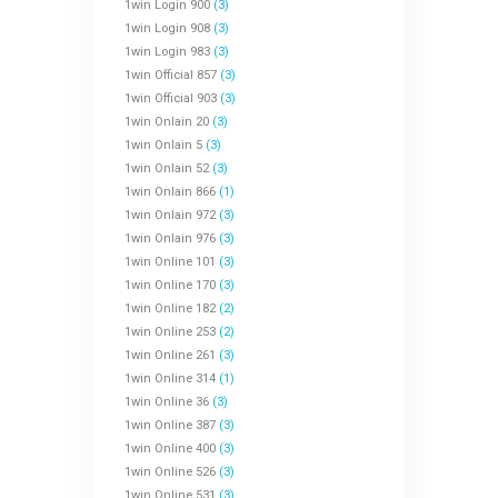
1win Login 900
(3)
1win Login 908
(3)
1win Login 983
(3)
1win Official 857
(3)
1win Official 903
(3)
1win Onlain 20
(3)
1win Onlain 5
(3)
1win Onlain 52
(3)
1win Onlain 866
(1)
1win Onlain 972
(3)
1win Onlain 976
(3)
1win Online 101
(3)
1win Online 170
(3)
1win Online 182
(2)
1win Online 253
(2)
1win Online 261
(3)
1win Online 314
(1)
1win Online 36
(3)
1win Online 387
(3)
1win Online 400
(3)
1win Online 526
(3)
1win Online 531
(3)