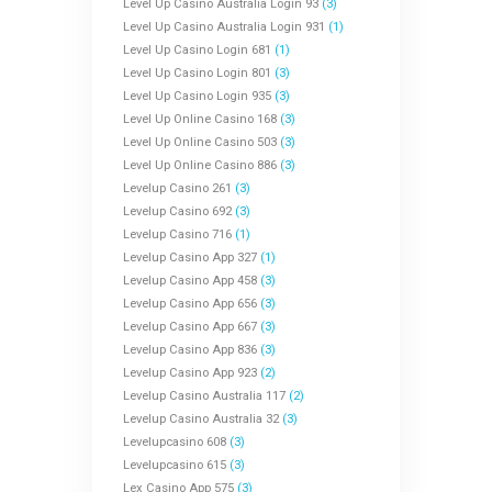
Level Up Casino Australia Login 93
(3)
Level Up Casino Australia Login 931
(1)
Level Up Casino Login 681
(1)
Level Up Casino Login 801
(3)
Level Up Casino Login 935
(3)
Level Up Online Casino 168
(3)
Level Up Online Casino 503
(3)
Level Up Online Casino 886
(3)
Levelup Casino 261
(3)
Levelup Casino 692
(3)
Levelup Casino 716
(1)
Levelup Casino App 327
(1)
Levelup Casino App 458
(3)
Levelup Casino App 656
(3)
Levelup Casino App 667
(3)
Levelup Casino App 836
(3)
Levelup Casino App 923
(2)
Levelup Casino Australia 117
(2)
Levelup Casino Australia 32
(3)
Levelupcasino 608
(3)
Levelupcasino 615
(3)
Lex Casino App 575
(3)