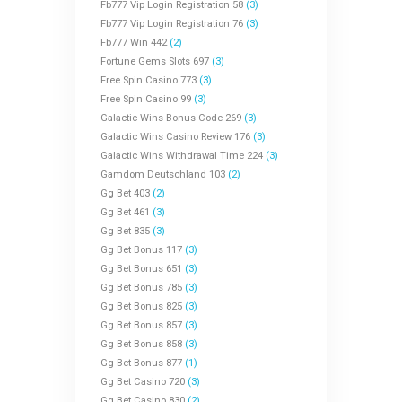
Fb777 Vip Login Registration 58
(3)
Fb777 Vip Login Registration 76
(3)
Fb777 Win 442
(2)
Fortune Gems Slots 697
(3)
Free Spin Casino 773
(3)
Free Spin Casino 99
(3)
Galactic Wins Bonus Code 269
(3)
Galactic Wins Casino Review 176
(3)
Galactic Wins Withdrawal Time 224
(3)
Gamdom Deutschland 103
(2)
Gg Bet 403
(2)
Gg Bet 461
(3)
Gg Bet 835
(3)
Gg Bet Bonus 117
(3)
Gg Bet Bonus 651
(3)
Gg Bet Bonus 785
(3)
Gg Bet Bonus 825
(3)
Gg Bet Bonus 857
(3)
Gg Bet Bonus 858
(3)
Gg Bet Bonus 877
(1)
Gg Bet Casino 720
(3)
Gg Bet Casino 830
(2)