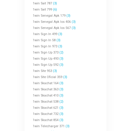
1win Sait 787
(3)
1win Sait 799
(6)
1win Senegal Apk 179
(3)
1win Senegal Apk Ios 406
(3)
1win Senegal Apk Ios 567
(3)
1win Sign In 499
(3)
1win Sign In 58
(3)
1win Sign In 973
(3)
1win Sign Up 373
(2)
1win Sign Up 493
(3)
1win Sign Up 592
(3)
1win Site 953
(3)
1win Site Oficial 359
(3)
1win Skachat 164
(3)
1win Skachat 363
(3)
1win Skachat 410
(3)
1win Skachat 538
(2)
1win Skachat 621
(3)
1win Skachat 732
(3)
1win Skachat 854
(3)
1win Telecharger 371
(3)