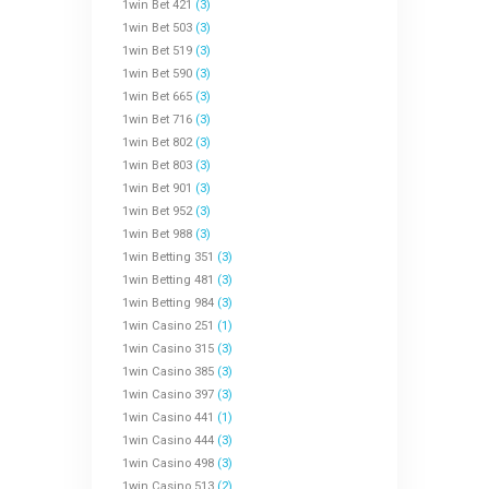
1win Bet 421
(3)
1win Bet 503
(3)
1win Bet 519
(3)
1win Bet 590
(3)
1win Bet 665
(3)
1win Bet 716
(3)
1win Bet 802
(3)
1win Bet 803
(3)
1win Bet 901
(3)
1win Bet 952
(3)
1win Bet 988
(3)
1win Betting 351
(3)
1win Betting 481
(3)
1win Betting 984
(3)
1win Casino 251
(1)
1win Casino 315
(3)
1win Casino 385
(3)
1win Casino 397
(3)
1win Casino 441
(1)
1win Casino 444
(3)
1win Casino 498
(3)
1win Casino 513
(2)