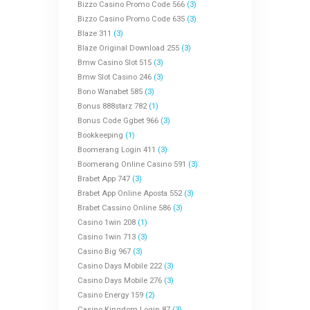
Bizzo Casino Promo Code 566
(3)
Bizzo Casino Promo Code 635
(3)
Blaze 311
(3)
Blaze Original Download 255
(3)
Bmw Casino Slot 515
(3)
Bmw Slot Casino 246
(3)
Bono Wanabet 585
(3)
Bonus 888starz 782
(1)
Bonus Code Ggbet 966
(3)
Bookkeeping
(1)
Boomerang Login 411
(3)
Boomerang Online Casino 591
(3)
Brabet App 747
(3)
Brabet App Online Aposta 552
(3)
Brabet Cassino Online 586
(3)
Casino 1win 208
(1)
Casino 1win 713
(3)
Casino Big 967
(3)
Casino Days Mobile 222
(3)
Casino Days Mobile 276
(3)
Casino Energy 159
(2)
Casino Kingdom Login 87
(3)