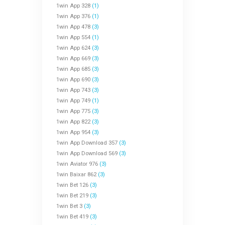
1win App 328
(1)
1win App 376
(1)
1win App 478
(3)
1win App 554
(1)
1win App 624
(3)
1win App 669
(3)
1win App 685
(3)
1win App 690
(3)
1win App 743
(3)
1win App 749
(1)
1win App 775
(3)
1win App 822
(3)
1win App 954
(3)
1win App Download 357
(3)
1win App Download 569
(3)
1win Aviator 976
(3)
1win Baixar 862
(3)
1win Bet 126
(3)
1win Bet 219
(3)
1win Bet 3
(3)
1win Bet 419
(3)