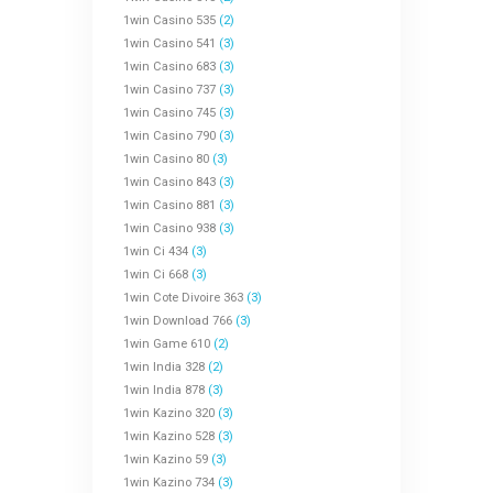
1win Casino 535
(2)
1win Casino 541
(3)
1win Casino 683
(3)
1win Casino 737
(3)
1win Casino 745
(3)
1win Casino 790
(3)
1win Casino 80
(3)
1win Casino 843
(3)
1win Casino 881
(3)
1win Casino 938
(3)
1win Ci 434
(3)
1win Ci 668
(3)
1win Cote Divoire 363
(3)
1win Download 766
(3)
1win Game 610
(2)
1win India 328
(2)
1win India 878
(3)
1win Kazino 320
(3)
1win Kazino 528
(3)
1win Kazino 59
(3)
1win Kazino 734
(3)