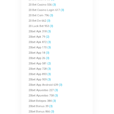
20 Bet Casino 556
(3)
20 Bet Casino Login 617
(3)
20 Bet Com 796
(3)
20 Bet De 662
(3)
20 Luck Bet 953
(3)
20bet Apk 318
(3)
20bet Apk 79
(2)
20bet Apk 872
(3)
20bet App 170
(3)
20bet App 18
(3)
20bet App 26
(3)
20bet App 581
(2)
20bet App 728
(3)
20bet App 893
(3)
20bet App 959
(3)
20bet App Android 639
(3)
20bet Apuestas 227
(3)
20bet Apuestas 758
(3)
20bet Belepes 384
(3)
20bet Bonus 39
(3)
20bet Bonus 866
(3)