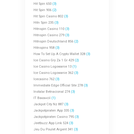
Hit Spin 650
(3)
Hit Spin 906
(2)
Hit Spin Casino 802
(3)
Hitn Spin 235
(3)
Hitnspin Casino 110
(3)
Hitnspin Casino 279
(3)
Hitnspin Deutschland 856
(2)
Hitnspins 958
(3)
How To Set Up A Crypto Wallet 328
(3)
Ice Casino Gry Za 1 Gr 429
(2)
Ice Casino Logowanie 13
(1)
Ice Casino Logowanie 362
(3)
Icecasino 762
(3)
Immediate Edge Official Site 278
(3)
Instalar Betnacional 274
(3)
IT Вакансії
(1)
Jackpot City Nz 887
(3)
Jackpotpiraten App 335
(3)
Jackpotpiraten Casino 795
(3)
Jeetbuzz App Link 524
(3)
Jeu Du Poulet Argent 341
(3)