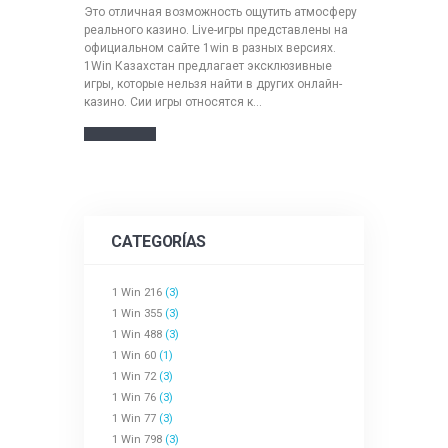
Это отличная возможность ощутить атмосферу
реального казино. Live-игры представлены на
официальном сайте 1win в разных версиях.
1Win Казахстан предлагает эксклюзивные
игры, которые нельзя найти в других онлайн-
казино. Сии игры относятся к...
READ MORE
CATEGORÍAS
1 Win 216
(3)
1 Win 355
(3)
1 Win 488
(3)
1 Win 60
(1)
1 Win 72
(3)
1 Win 76
(3)
1 Win 77
(3)
1 Win 798
(3)