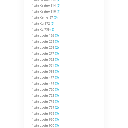
1win Kazino 914
(3)
1win Kazino 918
(1)
1win Kenya 87
(3)
1win Kg 972
(3)
1win Kz 739
(3)
1win Login 126
(3)
1win Login 233
(3)
1win Login 258
(2)
1win Login 277
(3)
1win Login 322
(3)
1win Login 361
(3)
1win Login 398
(3)
1win Login 477
(3)
1win Login 479
(3)
1win Login 720
(3)
1win Login 732
(3)
1win Login 775
(3)
1win Login 789
(2)
1win Login 855
(3)
1win Login 880
(3)
1win Login 900
(3)