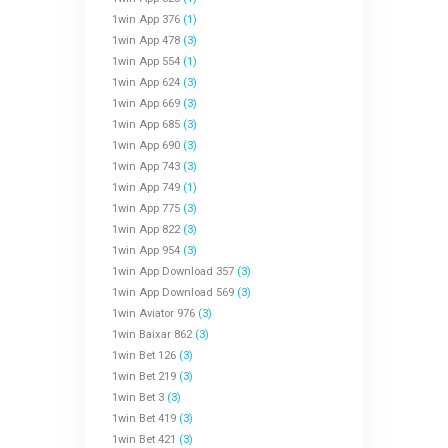
1win App 376
(1)
1win App 478
(3)
1win App 554
(1)
1win App 624
(3)
1win App 669
(3)
1win App 685
(3)
1win App 690
(3)
1win App 743
(3)
1win App 749
(1)
1win App 775
(3)
1win App 822
(3)
1win App 954
(3)
1win App Download 357
(3)
1win App Download 569
(3)
1win Aviator 976
(3)
1win Baixar 862
(3)
1win Bet 126
(3)
1win Bet 219
(3)
1win Bet 3
(3)
1win Bet 419
(3)
1win Bet 421
(3)