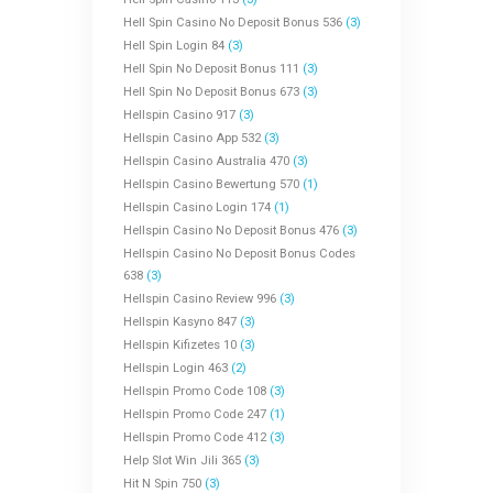
Hell Spin Casino No Deposit Bonus 536
(3)
Hell Spin Login 84
(3)
Hell Spin No Deposit Bonus 111
(3)
Hell Spin No Deposit Bonus 673
(3)
Hellspin Casino 917
(3)
Hellspin Casino App 532
(3)
Hellspin Casino Australia 470
(3)
Hellspin Casino Bewertung 570
(1)
Hellspin Casino Login 174
(1)
Hellspin Casino No Deposit Bonus 476
(3)
Hellspin Casino No Deposit Bonus Codes
638
(3)
Hellspin Casino Review 996
(3)
Hellspin Kasyno 847
(3)
Hellspin Kifizetes 10
(3)
Hellspin Login 463
(2)
Hellspin Promo Code 108
(3)
Hellspin Promo Code 247
(1)
Hellspin Promo Code 412
(3)
Help Slot Win Jili 365
(3)
Hit N Spin 750
(3)