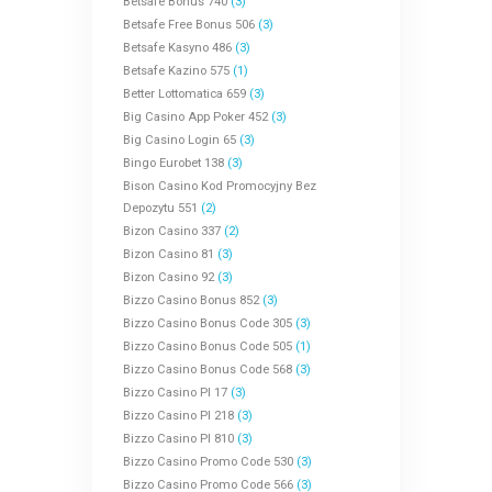
Betsafe Bonus 740
(3)
Betsafe Free Bonus 506
(3)
Betsafe Kasyno 486
(3)
Betsafe Kazino 575
(1)
Better Lottomatica 659
(3)
Big Casino App Poker 452
(3)
Big Casino Login 65
(3)
Bingo Eurobet 138
(3)
Bison Casino Kod Promocyjny Bez
Depozytu 551
(2)
Bizon Casino 337
(2)
Bizon Casino 81
(3)
Bizon Casino 92
(3)
Bizzo Casino Bonus 852
(3)
Bizzo Casino Bonus Code 305
(3)
Bizzo Casino Bonus Code 505
(1)
Bizzo Casino Bonus Code 568
(3)
Bizzo Casino Pl 17
(3)
Bizzo Casino Pl 218
(3)
Bizzo Casino Pl 810
(3)
Bizzo Casino Promo Code 530
(3)
Bizzo Casino Promo Code 566
(3)