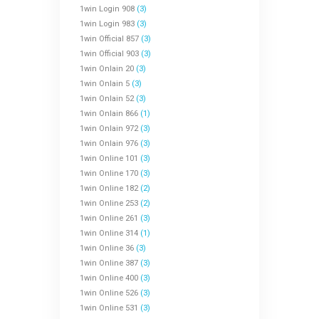
1win Login 908
(3)
1win Login 983
(3)
1win Official 857
(3)
1win Official 903
(3)
1win Onlain 20
(3)
1win Onlain 5
(3)
1win Onlain 52
(3)
1win Onlain 866
(1)
1win Onlain 972
(3)
1win Onlain 976
(3)
1win Online 101
(3)
1win Online 170
(3)
1win Online 182
(2)
1win Online 253
(2)
1win Online 261
(3)
1win Online 314
(1)
1win Online 36
(3)
1win Online 387
(3)
1win Online 400
(3)
1win Online 526
(3)
1win Online 531
(3)