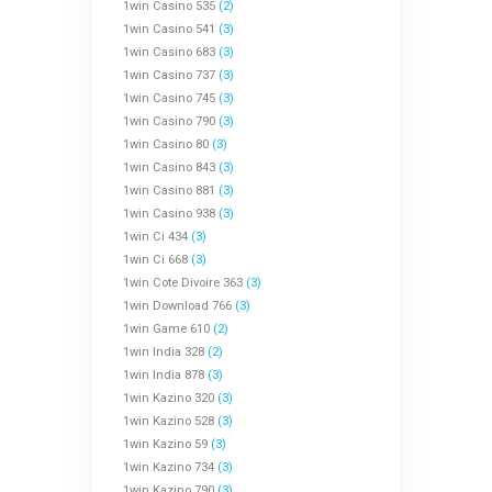
1win Casino 535
(2)
1win Casino 541
(3)
1win Casino 683
(3)
1win Casino 737
(3)
1win Casino 745
(3)
1win Casino 790
(3)
1win Casino 80
(3)
1win Casino 843
(3)
1win Casino 881
(3)
1win Casino 938
(3)
1win Ci 434
(3)
1win Ci 668
(3)
1win Cote Divoire 363
(3)
1win Download 766
(3)
1win Game 610
(2)
1win India 328
(2)
1win India 878
(3)
1win Kazino 320
(3)
1win Kazino 528
(3)
1win Kazino 59
(3)
1win Kazino 734
(3)
1win Kazino 790
(3)