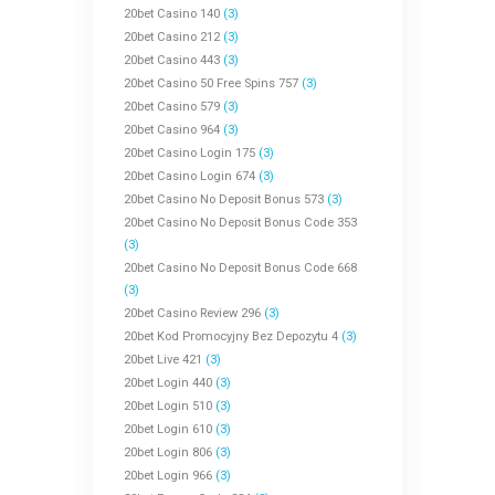
20bet Casino 140
(3)
20bet Casino 212
(3)
20bet Casino 443
(3)
20bet Casino 50 Free Spins 757
(3)
20bet Casino 579
(3)
20bet Casino 964
(3)
20bet Casino Login 175
(3)
20bet Casino Login 674
(3)
20bet Casino No Deposit Bonus 573
(3)
20bet Casino No Deposit Bonus Code 353
(3)
20bet Casino No Deposit Bonus Code 668
(3)
20bet Casino Review 296
(3)
20bet Kod Promocyjny Bez Depozytu 4
(3)
20bet Live 421
(3)
20bet Login 440
(3)
20bet Login 510
(3)
20bet Login 610
(3)
20bet Login 806
(3)
20bet Login 966
(3)