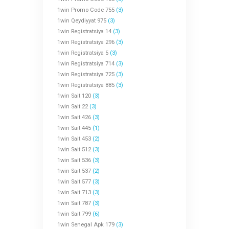
1win Promo Code 755
(3)
1win Qeydiyyat 975
(3)
1win Registratsiya 14
(3)
1win Registratsiya 296
(3)
1win Registratsiya 5
(3)
1win Registratsiya 714
(3)
1win Registratsiya 725
(3)
1win Registratsiya 885
(3)
1win Sait 120
(3)
1win Sait 22
(3)
1win Sait 426
(3)
1win Sait 445
(1)
1win Sait 453
(2)
1win Sait 512
(3)
1win Sait 536
(3)
1win Sait 537
(2)
1win Sait 577
(3)
1win Sait 713
(3)
1win Sait 787
(3)
1win Sait 799
(6)
1win Senegal Apk 179
(3)