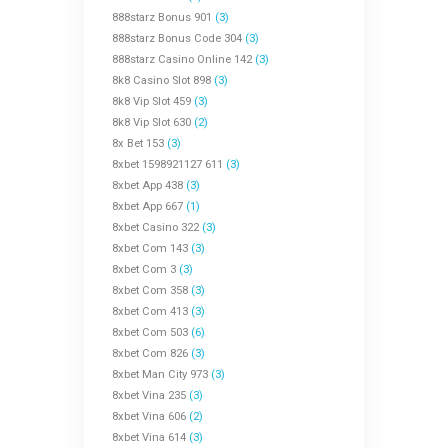
888starz Bonus 901
(3)
888starz Bonus Code 304
(3)
888starz Casino Online 142
(3)
8k8 Casino Slot 898
(3)
8k8 Vip Slot 459
(3)
8k8 Vip Slot 630
(2)
8x Bet 153
(3)
8xbet 1598921127 611
(3)
8xbet App 438
(3)
8xbet App 667
(1)
8xbet Casino 322
(3)
8xbet Com 143
(3)
8xbet Com 3
(3)
8xbet Com 358
(3)
8xbet Com 413
(3)
8xbet Com 503
(6)
8xbet Com 826
(3)
8xbet Man City 973
(3)
8xbet Vina 235
(3)
8xbet Vina 606
(2)
8xbet Vina 614
(3)