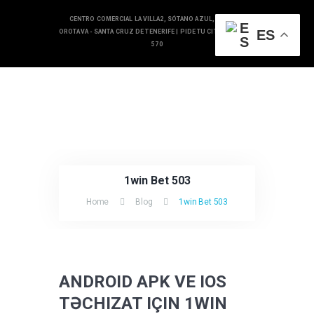
CENTRO COMERCIAL LA VILLA2, SÓTANO AZUL, 38300, LA
ES
OROTAVA - SANTA CRUZ DE TENERIFE |
PIDE TU CITA EN 922 324
570
INICIO
SERVICIOS
BLOG
CONTACTO
1win Bet 503
Home
Blog
1win Bet 503
ANDROID APK VE IOS
TƏCHIZAT IÇIN 1WIN