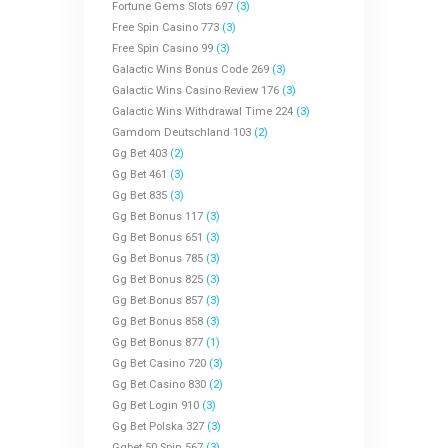
Fortune Gems Slots 697
(3)
Free Spin Casino 773
(3)
Free Spin Casino 99
(3)
Galactic Wins Bonus Code 269
(3)
Galactic Wins Casino Review 176
(3)
Galactic Wins Withdrawal Time 224
(3)
Gamdom Deutschland 103
(2)
Gg Bet 403
(2)
Gg Bet 461
(3)
Gg Bet 835
(3)
Gg Bet Bonus 117
(3)
Gg Bet Bonus 651
(3)
Gg Bet Bonus 785
(3)
Gg Bet Bonus 825
(3)
Gg Bet Bonus 857
(3)
Gg Bet Bonus 858
(3)
Gg Bet Bonus 877
(1)
Gg Bet Casino 720
(3)
Gg Bet Casino 830
(2)
Gg Bet Login 910
(3)
Gg Bet Polska 327
(3)
Ggbet 50 Spin 567
(3)