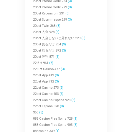
20bet Promo Code 234
(3)
20bet Promo Code 779
(3)
20bet Recensioni 231
(3)
20bet Scommesse 299
(3)
20bet Twin 368
(3)
20bet 入金 928
(3)
20bet 入金しないと見れない 229
(3)
20bet 見るだけ 264
(3)
20bet 見るだけ 872
(3)
20bet 評判 871
(3)
22 Bet 961
(3)
22 Bet Casino 477
(3)
22bet App 419
(3)
22bet App 712
(3)
22bet Casino 273
(3)
22bet Casino 453
(3)
22bet Casino Espana 923
(3)
22bet Espana 978
(3)
355
(3)
888 Casino Free Spins 728
(1)
888 Casino Free Spins 903
(3)
888casino 339
(1)