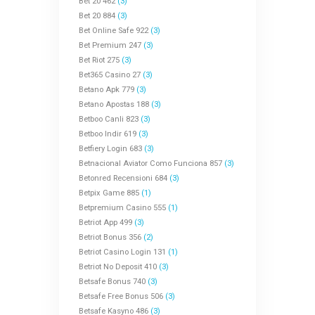
Bet 20 462
(3)
Bet 20 884
(3)
Bet Online Safe 922
(3)
Bet Premium 247
(3)
Bet Riot 275
(3)
Bet365 Casino 27
(3)
Betano Apk 779
(3)
Betano Apostas 188
(3)
Betboo Canli 823
(3)
Betboo Indir 619
(3)
Betfiery Login 683
(3)
Betnacional Aviator Como Funciona 857
(3)
Betonred Recensioni 684
(3)
Betpix Game 885
(1)
Betpremium Casino 555
(1)
Betriot App 499
(3)
Betriot Bonus 356
(2)
Betriot Casino Login 131
(1)
Betriot No Deposit 410
(3)
Betsafe Bonus 740
(3)
Betsafe Free Bonus 506
(3)
Betsafe Kasyno 486
(3)