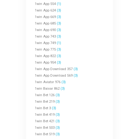
1win App 554
(1)
1win App 624
(3)
1win App 669
(3)
1win App 685
(3)
1win App 690
(3)
1win App 743
(3)
1win App 749
(1)
1win App 775
(3)
1win App 822
(3)
1win App 954
(3)
1win App Download 357
(3)
1win App Download 569
(3)
1win Aviator 976
(3)
1win Baixar 862
(3)
1win Bet 126
(3)
1win Bet 219
(3)
1win Bet 3
(3)
1win Bet 419
(3)
1win Bet 421
(3)
1win Bet 503
(3)
1win Bet 519
(3)