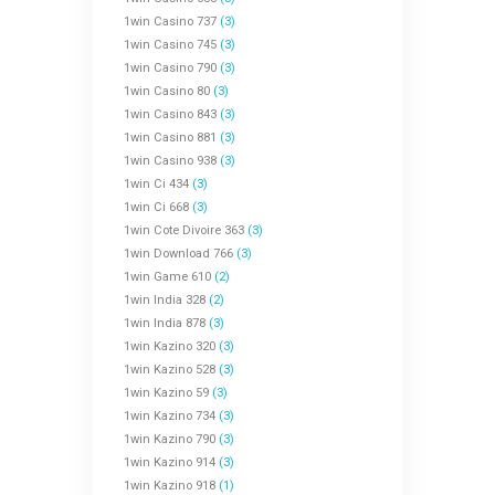
1win Casino 737
(3)
1win Casino 745
(3)
1win Casino 790
(3)
1win Casino 80
(3)
1win Casino 843
(3)
1win Casino 881
(3)
1win Casino 938
(3)
1win Ci 434
(3)
1win Ci 668
(3)
1win Cote Divoire 363
(3)
1win Download 766
(3)
1win Game 610
(2)
1win India 328
(2)
1win India 878
(3)
1win Kazino 320
(3)
1win Kazino 528
(3)
1win Kazino 59
(3)
1win Kazino 734
(3)
1win Kazino 790
(3)
1win Kazino 914
(3)
1win Kazino 918
(1)