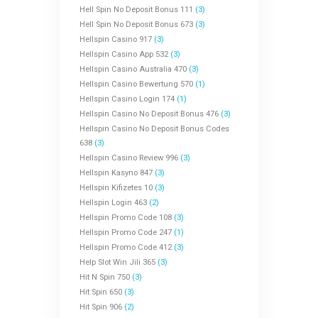
Hell Spin No Deposit Bonus 111
(3)
Hell Spin No Deposit Bonus 673
(3)
Hellspin Casino 917
(3)
Hellspin Casino App 532
(3)
Hellspin Casino Australia 470
(3)
Hellspin Casino Bewertung 570
(1)
Hellspin Casino Login 174
(1)
Hellspin Casino No Deposit Bonus 476
(3)
Hellspin Casino No Deposit Bonus Codes
638
(3)
Hellspin Casino Review 996
(3)
Hellspin Kasyno 847
(3)
Hellspin Kifizetes 10
(3)
Hellspin Login 463
(2)
Hellspin Promo Code 108
(3)
Hellspin Promo Code 247
(1)
Hellspin Promo Code 412
(3)
Help Slot Win Jili 365
(3)
Hit N Spin 750
(3)
Hit Spin 650
(3)
Hit Spin 906
(2)