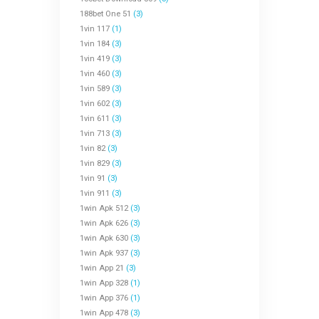
188bet One 51
(3)
1vin 117
(1)
1vin 184
(3)
1vin 419
(3)
1vin 460
(3)
1vin 589
(3)
1vin 602
(3)
1vin 611
(3)
1vin 713
(3)
1vin 82
(3)
1vin 829
(3)
1vin 91
(3)
1vin 911
(3)
1win Apk 512
(3)
1win Apk 626
(3)
1win Apk 630
(3)
1win Apk 937
(3)
1win App 21
(3)
1win App 328
(1)
1win App 376
(1)
1win App 478
(3)