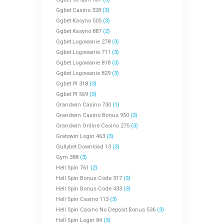
Ggbet Casino 328
(3)
Ggbet Kasyno 505
(3)
Ggbet Kasyno 887
(2)
Ggbet Logowanie 278
(3)
Ggbet Logowanie 711
(3)
Ggbet Logowanie 818
(3)
Ggbet Logowanie 829
(3)
Ggbet Pl 318
(3)
Ggbet Pl 569
(3)
Grandwin Casino 730
(1)
Grandwin Casino Bonus 950
(3)
Grandwin Online Casino 275
(3)
Gratowin Login 463
(3)
Gullybet Download 13
(3)
Gym 388
(3)
Hell Spin 761
(2)
Hell Spin Bonus Code 317
(3)
Hell Spin Bonus Code 433
(3)
Hell Spin Casino 113
(3)
Hell Spin Casino No Deposit Bonus 536
(3)
Hell Spin Login 84
(3)