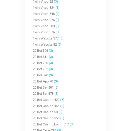
1win Vhod 32
(3)
1win Vhod 324
(3)
1win Vhod 348
(1)
1win Vhod 376
(3)
1win Vhod 383
(3)
1win Vhod 876
(3)
1win Website 377
(3)
1win Website 82
(3)
20 Bet 306
(3)
20 Bet 611
(3)
20 Bet 756
(3)
20 Bet 762
(3)
20 Bet 870
(3)
20 Bet App 70
(3)
20 Bet Bet 301
(3)
20 Bet Bet 678
(3)
20 Bet Casino 429
(3)
20 Bet Casino 458
(2)
20 Bet Casino 50
(3)
20 Bet Casino 556
(3)
20 Bet Casino Login 617
(3)
20 Bet Com 796
(3)