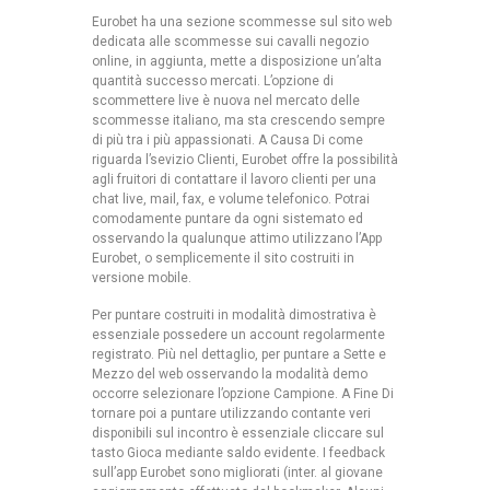
Eurobet ha una sezione scommesse sul sito web
dedicata alle scommesse sui cavalli negozio
online, in aggiunta, mette a disposizione un’alta
quantità successo mercati. L’opzione di
scommettere live è nuova nel mercato delle
scommesse italiano, ma sta crescendo sempre
di più tra i più appassionati. A Causa Di come
riguarda l’sevizio Clienti, Eurobet offre la possibilità
agli fruitori di contattare il lavoro clienti per una
chat live, mail, fax, e volume telefonico. Potrai
comodamente puntare da ogni sistemato ed
osservando la qualunque attimo utilizzano l’App
Eurobet, o semplicemente il sito costruiti in
versione mobile.
Per puntare costruiti in modalità dimostrativa è
essenziale possedere un account regolarmente
registrato. Più nel dettaglio, per puntare a Sette e
Mezzo del web osservando la modalità demo
occorre selezionare l’opzione Campione. A Fine Di
tornare poi a puntare utilizzando contante veri
disponibili sul incontro è essenziale cliccare sul
tasto Gioca mediante saldo evidente. I feedback
sull’app Eurobet sono migliorati (inter. al giovane