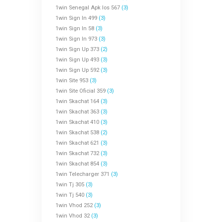
1win Senegal Apk Ios 567
(3)
1win Sign In 499
(3)
1win Sign In 58
(3)
1win Sign In 973
(3)
1win Sign Up 373
(2)
1win Sign Up 493
(3)
1win Sign Up 592
(3)
1win Site 953
(3)
1win Site Oficial 359
(3)
1win Skachat 164
(3)
1win Skachat 363
(3)
1win Skachat 410
(3)
1win Skachat 538
(2)
1win Skachat 621
(3)
1win Skachat 732
(3)
1win Skachat 854
(3)
1win Telecharger 371
(3)
1win Tj 305
(3)
1win Tj 540
(3)
1win Vhod 252
(3)
1win Vhod 32
(3)