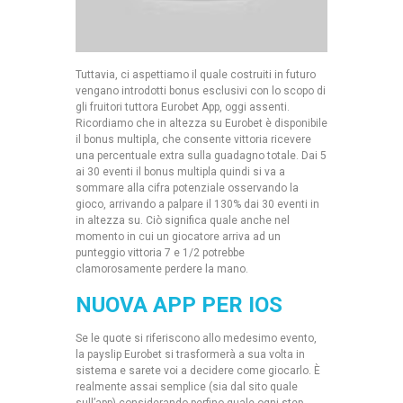
Tuttavia, ci aspettiamo il quale costruiti in futuro
vengano introdotti bonus esclusivi con lo scopo di
gli fruitori tuttora Eurobet App, oggi assenti.
Ricordiamo che in altezza su Eurobet è disponibile
il bonus multipla, che consente vittoria ricevere
una percentuale extra sulla guadagno totale. Dai 5
ai 30 eventi il bonus multipla quindi si va a
sommare alla cifra potenziale osservando la
gioco, arrivando a palpare il 130% dai 30 eventi in
in altezza su. Ciò significa quale anche nel
momento in cui un giocatore arriva ad un
punteggio vittoria 7 e 1/2 potrebbe
clamorosamente perdere la mano.
NUOVA APP PER IOS
Se le quote si riferiscono allo medesimo evento,
la payslip Eurobet si trasformerà a sua volta in
sistema e sarete voi a decidere come giocarlo. È
realmente assai semplice (sia dal sito quale