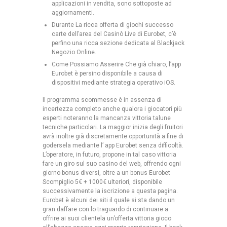
applicazioni in vendita, sono sottoposte ad
aggiornamenti.
Durante La ricca offerta di giochi successo
carte dell’area del Casinò Live di Eurobet, c’è
perfino una ricca sezione dedicata al Blackjack
Negozio Online.
Come Possiamo Asserire Che già chiaro, l’app
Eurobet è persino disponibile a causa di
dispositivi mediante strategia operativo iOS.
Il programma scommesse è in assenza di
incertezza completo anche qualora i giocatori più
esperti noteranno la mancanza vittoria talune
tecniche particolari. La maggior inizia degli fruitori
avrà inoltre già discretamente opportunità a fine di
godersela mediante l’ app Eurobet senza difficoltà.
L’operatore, in futuro, propone in tal caso vittoria
fare un giro sul suo casino del web, offrendo ogni
giorno bonus diversi, oltre a un bonus Eurobet
Scompiglio 5€ + 1000€ ulteriori, disponibile
successivamente la iscrizione a questa pagina.
Eurobet è alcuni dei siti il quale si sta dando un
gran daffare con lo traguardo di continuare a
offrire ai suoi clientela un’offerta vittoria gioco