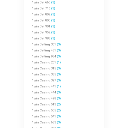
1win Bet 665
(3)
1win Bet 716
(3)
1win Bet 802
(3)
1win Bet 803
(3)
1win Bet 901
(3)
1win Bet 952
(3)
1win Bet 988
(3)
1win Betting 351
(3)
1win Betting 481
(3)
1win Betting 984
(3)
1win Casino 251
(1)
1win Casino 315
(3)
1win Casino 385
(3)
1win Casino 397
(3)
1win Casino 441
(1)
1win Casino 444
(3)
1win Casino 498
(3)
1win Casino 513
(2)
1win Casino 535
(2)
1win Casino 541
(3)
1win Casino 683
(3)