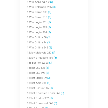
1 Win App Login 2
(3)
1 Win Colombia 265
(3)
1 Win Game 109
(3)
1 Win Game 810
(3)
1 Win Login 251
(3)
1 Win Login 293
(3)
1 Win Login 814
(3)
1 Win Online 58
(2)
1 Win Online 74
(3)
1 Win Online 945
(3)
12play Malaysia 247
(3)
12play Singapore 160
(3)
188 Bet Review 23
(3)
188bet 250 136
(1)
188bet 250 895
(3)
188bet 68183 69
(3)
188bet Asia 381
(1)
188bet Bonus 116
(3)
188bet Cho Dien Thoai 969
(3)
188bet Codes 992
(3)
188bet Download 569
(3)