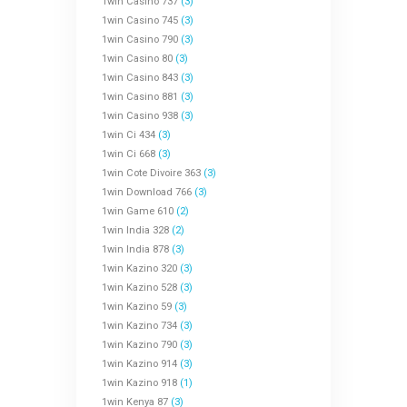
1win Casino 737
(3)
1win Casino 745
(3)
1win Casino 790
(3)
1win Casino 80
(3)
1win Casino 843
(3)
1win Casino 881
(3)
1win Casino 938
(3)
1win Ci 434
(3)
1win Ci 668
(3)
1win Cote Divoire 363
(3)
1win Download 766
(3)
1win Game 610
(2)
1win India 328
(2)
1win India 878
(3)
1win Kazino 320
(3)
1win Kazino 528
(3)
1win Kazino 59
(3)
1win Kazino 734
(3)
1win Kazino 790
(3)
1win Kazino 914
(3)
1win Kazino 918
(1)
1win Kenya 87
(3)