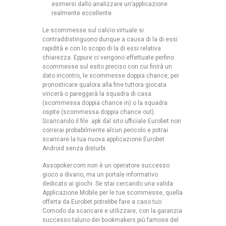
esimersi dallo analizzare un’applicazione
realmente eccellente.
Le scommesse sul calcio virtuale si
contraddistinguono dunque a causa di la di essi
rapidità e con lo scopo di la di essi relativa
chiarezza. Eppure ci vengono effettuate perfino
scommesse sul esito preciso con cui finirà un
dato incontro, le scommesse doppia chance, per
pronosticare qualora alla fine tuttora giocata
vincerà o pareggerà la squadra di casa
(scommessa doppia chance in) o la squadra
ospite (scommessa doppia chance out).
Scaricando il file .apk dal sito ufficiale Eurobet non
correrai probabilmente alcun pericolo e potrai
scaricare la tua nuova applicazione Eurobet
Android senza disturbi.
Assopoker.com non è un operatore successo
gioco a divario, ma un portale informativo
dedicato ai giochi. Se stai cercando una valida
Applicazione Mobile per le tue scommesse, quella
offerta da Eurobet potrebbe fare a caso tuo.
Comodo da scaricare e utilizzare, con la garanzia
successo taluno dei bookmakers più famose del