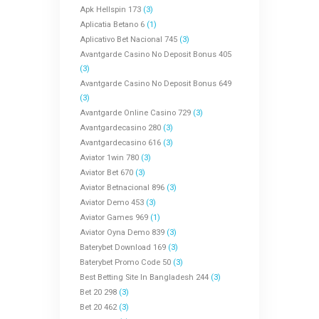
Apk Hellspin 173
(3)
Aplicatia Betano 6
(1)
Aplicativo Bet Nacional 745
(3)
Avantgarde Casino No Deposit Bonus 405
(3)
Avantgarde Casino No Deposit Bonus 649
(3)
Avantgarde Online Casino 729
(3)
Avantgardecasino 280
(3)
Avantgardecasino 616
(3)
Aviator 1win 780
(3)
Aviator Bet 670
(3)
Aviator Betnacional 896
(3)
Aviator Demo 453
(3)
Aviator Games 969
(1)
Aviator Oyna Demo 839
(3)
Baterybet Download 169
(3)
Baterybet Promo Code 50
(3)
Best Betting Site In Bangladesh 244
(3)
Bet 20 298
(3)
Bet 20 462
(3)