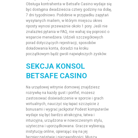
Obsługa kontrahenta w Betsafe Casino wydaje się
być dostępna dwadzieścia cztery godziny na dobę,
7 dni tygodniowo. Podobnie w przypadku zapytań
wysyłanych mailem, w którym miejscu okres
riposty wynosi przeważnie około 1 pory. Jeśli nie
znalazłeś pytania w FAQ, nie wahaj się poprosić o
wsparcie menedżera. Udzieli szczegółowych
porad dotyczących rejestracji, sposobów
doładowania konta, doradzi na kroku
początkowym bądź gwoli największych zysków.
SEKCJA KONSOL
BETSAFE CASINO
Na urzędowej witrynie domowej znajdziesz
rozrywkę na każdy gust i portfel, możesz
zastosować doświadczenie w sporcie i grach
wirtualnych, nauczyć się łapać szczęście z
bonusami i wygrać jackpota! Podest komputerów
wydaje się być bardzo atrakcyjna, łatwa i
intuicyjna, urządzona w nowoczesnym stylu,
użyteczna i uporządkowana. Gracze wybierają
instytucję online, opierając się na jej
bezpieczeństwie i niezawodności. Muszą