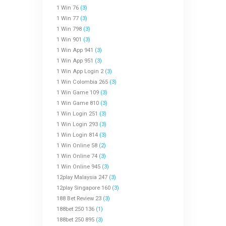
1 Win 76
(3)
1 Win 77
(3)
1 Win 798
(3)
1 Win 901
(3)
1 Win App 941
(3)
1 Win App 951
(3)
1 Win App Login 2
(3)
1 Win Colombia 265
(3)
1 Win Game 109
(3)
1 Win Game 810
(3)
1 Win Login 251
(3)
1 Win Login 293
(3)
1 Win Login 814
(3)
1 Win Online 58
(2)
1 Win Online 74
(3)
1 Win Online 945
(3)
12play Malaysia 247
(3)
12play Singapore 160
(3)
188 Bet Review 23
(3)
188bet 250 136
(1)
188bet 250 895
(3)