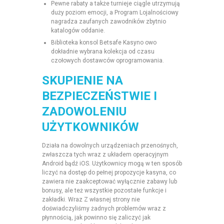
Pewne rabaty a także turnieje ciągle utrzymują
duży poziom emocji, a Program Lojalnościowy
nagradza zaufanych zawodników zbytnio
katalogów oddanie.
Biblioteka konsol Betsafe Kasyno owo
dokładnie wybrana kolekcja od czasu
czołowych dostawców oprogramowania.
SKUPIENIE NA
BEZPIECZEŃSTWIE I
ZADOWOLENIU
UŻYTKOWNIKÓW
Działa na dowolnych urządzeniach przenośnych,
zwłaszcza tych wraz z układem operacyjnym
Android bądź iOS. Użytkownicy mogą w ten sposób
liczyć na dostęp do pełnej propozycje kasyna, co
zawiera nie zaakceptować wyłącznie zabawy lub
bonusy, ale też wszystkie pozostałe funkcje i
zakładki. Wraz Z własnej strony nie
doświadczyliśmy żadnych problemów wraz z
płynnością, jak powinno się zaliczyć jak