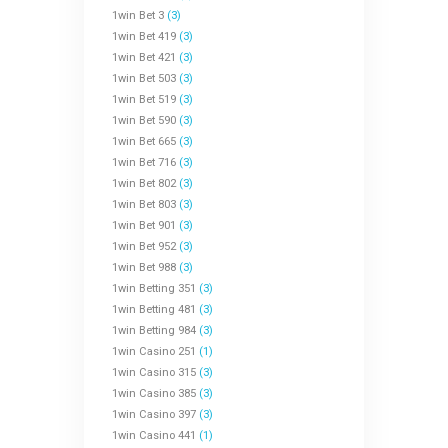
1win Bet 3
(3)
1win Bet 419
(3)
1win Bet 421
(3)
1win Bet 503
(3)
1win Bet 519
(3)
1win Bet 590
(3)
1win Bet 665
(3)
1win Bet 716
(3)
1win Bet 802
(3)
1win Bet 803
(3)
1win Bet 901
(3)
1win Bet 952
(3)
1win Bet 988
(3)
1win Betting 351
(3)
1win Betting 481
(3)
1win Betting 984
(3)
1win Casino 251
(1)
1win Casino 315
(3)
1win Casino 385
(3)
1win Casino 397
(3)
1win Casino 441
(1)