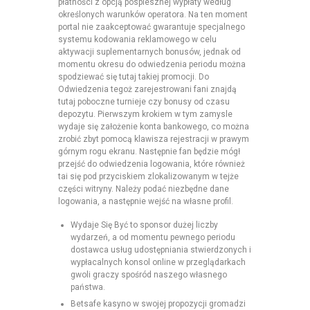
płatności z opcją pospiesznej wypłaty według
określonych warunków operatora. Na ten moment
portal nie zaakceptować gwarantuje specjalnego
systemu kodowania reklamowego w celu
aktywacji suplementarnych bonusów, jednak od
momentu okresu do odwiedzenia periodu można
spodziewać się tutaj takiej promocji. Do
Odwiedzenia tegoż zarejestrowani fani znajdą
tutaj poboczne turnieje czy bonusy od czasu
depozytu. Pierwszym krokiem w tym zamysle
wydaje się założenie konta bankowego, co można
zrobić zbyt pomocą klawisza rejestracji w prawym
górnym rogu ekranu. Następnie fan będzie mógł
przejść do odwiedzenia logowania, które również
tai się pod przyciskiem zlokalizowanym w tejże
części witryny. Należy podać niezbędne dane
logowania, a następnie wejść na własne profil.
Wydaje Się Być to sponsor dużej liczby
wydarzeń, a od momentu pewnego periodu
dostawca usług udostępniania stwierdzonych i
wypłacalnych konsol online w przeglądarkach
gwoli graczy spośród naszego własnego
państwa.
Betsafe kasyno w swojej propozycji gromadzi