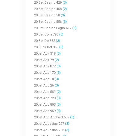
20 Bet Casino 429
(3)
20 Bet Casino 458
(2)
20 Bet Casino 50
(3)
20 Bet Casino 556
(3)
20 Bet Casino Login 617
(3)
20 Bet Com 796
(3)
20 Bet De 662
(3)
20 Luck Bet 953
(3)
20bet Apk 318
(3)
20bet Apk 79
(2)
20bet Apk 872
(3)
20bet App 170
(3)
20bet App 18
(3)
20bet App 26
(3)
20bet App 581
(2)
20bet App 728
(3)
20bet App 893
(3)
20bet App 959
(3)
20bet App Android 639
(3)
20bet Apuestas 227
(3)
20bet Apuestas 758
(3)