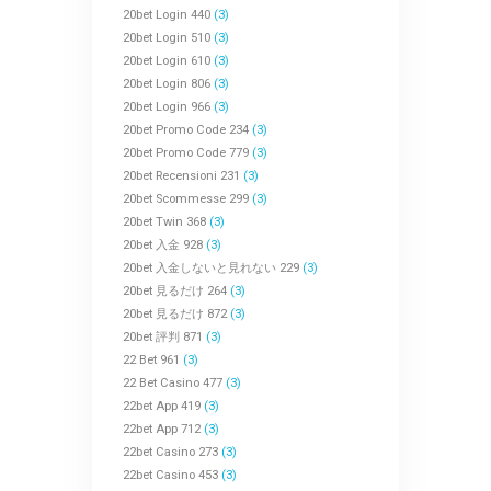
20bet Login 440
(3)
20bet Login 510
(3)
20bet Login 610
(3)
20bet Login 806
(3)
20bet Login 966
(3)
20bet Promo Code 234
(3)
20bet Promo Code 779
(3)
20bet Recensioni 231
(3)
20bet Scommesse 299
(3)
20bet Twin 368
(3)
20bet 入金 928
(3)
20bet 入金しないと見れない 229
(3)
20bet 見るだけ 264
(3)
20bet 見るだけ 872
(3)
20bet 評判 871
(3)
22 Bet 961
(3)
22 Bet Casino 477
(3)
22bet App 419
(3)
22bet App 712
(3)
22bet Casino 273
(3)
22bet Casino 453
(3)