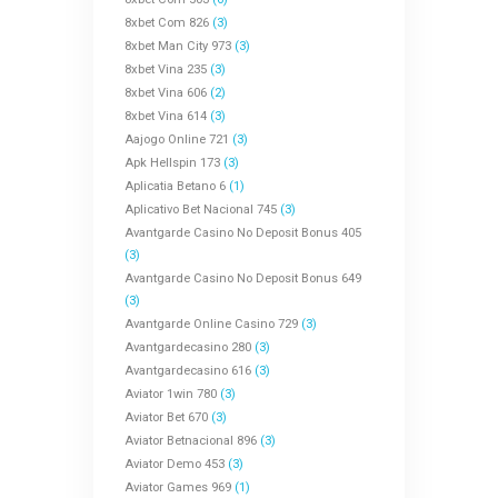
8xbet Com 826
(3)
8xbet Man City 973
(3)
8xbet Vina 235
(3)
8xbet Vina 606
(2)
8xbet Vina 614
(3)
Aajogo Online 721
(3)
Apk Hellspin 173
(3)
Aplicatia Betano 6
(1)
Aplicativo Bet Nacional 745
(3)
Avantgarde Casino No Deposit Bonus 405
(3)
Avantgarde Casino No Deposit Bonus 649
(3)
Avantgarde Online Casino 729
(3)
Avantgardecasino 280
(3)
Avantgardecasino 616
(3)
Aviator 1win 780
(3)
Aviator Bet 670
(3)
Aviator Betnacional 896
(3)
Aviator Demo 453
(3)
Aviator Games 969
(1)