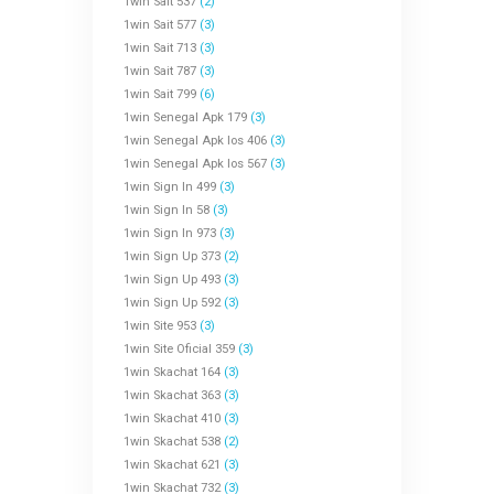
1win Sait 537
(2)
1win Sait 577
(3)
1win Sait 713
(3)
1win Sait 787
(3)
1win Sait 799
(6)
1win Senegal Apk 179
(3)
1win Senegal Apk Ios 406
(3)
1win Senegal Apk Ios 567
(3)
1win Sign In 499
(3)
1win Sign In 58
(3)
1win Sign In 973
(3)
1win Sign Up 373
(2)
1win Sign Up 493
(3)
1win Sign Up 592
(3)
1win Site 953
(3)
1win Site Oficial 359
(3)
1win Skachat 164
(3)
1win Skachat 363
(3)
1win Skachat 410
(3)
1win Skachat 538
(2)
1win Skachat 621
(3)
1win Skachat 732
(3)