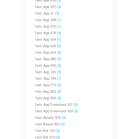
1win Apk 630
(3)
1win Apk 937
(3)
1win App 21
(3)
1win App 328
(1)
1win App 376
(1)
1win App 478
(3)
1win App 554
(1)
1win App 624
(3)
1win App 669
(3)
1win App 685
(3)
1win App 690
(3)
1win App 743
(3)
1win App 749
(1)
1win App 775
(3)
1win App 822
(3)
1win App 954
(3)
1win App Download 357
(3)
1win App Download 569
(3)
1win Aviator 976
(3)
1win Baixar 862
(3)
1win Bet 126
(3)
1win Bet 219
(3)