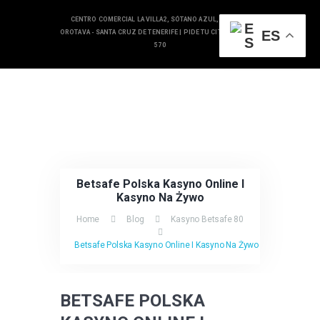
CENTRO COMERCIAL LA VILLA2, SÓTANO AZUL, 38300, LA
ES
OROTAVA - SANTA CRUZ DE TENERIFE |
PIDE TU CITA EN 922 324
570
INICIO
SERVICIOS
BLOG
CONTACTO
Betsafe Polska Kasyno Online I
Kasyno Na Żywo
Home
Blog
Kasyno Betsafe 80
Betsafe Polska Kasyno Online I Kasyno Na Żywo
BETSAFE POLSKA