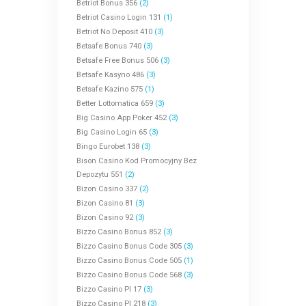
Betriot Bonus 356
(2)
Betriot Casino Login 131
(1)
Betriot No Deposit 410
(3)
Betsafe Bonus 740
(3)
Betsafe Free Bonus 506
(3)
Betsafe Kasyno 486
(3)
Betsafe Kazino 575
(1)
Better Lottomatica 659
(3)
Big Casino App Poker 452
(3)
Big Casino Login 65
(3)
Bingo Eurobet 138
(3)
Bison Casino Kod Promocyjny Bez
Depozytu 551
(2)
Bizon Casino 337
(2)
Bizon Casino 81
(3)
Bizon Casino 92
(3)
Bizzo Casino Bonus 852
(3)
Bizzo Casino Bonus Code 305
(3)
Bizzo Casino Bonus Code 505
(1)
Bizzo Casino Bonus Code 568
(3)
Bizzo Casino Pl 17
(3)
Bizzo Casino Pl 218
(3)