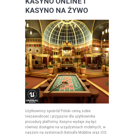
KASYNO ONLINE I
KASYNO NA ŻYWO
Użytkownicy spośród Polski cenią sobie
niezawodność i przyjazne dla użytkownika
procedury platformy. Kasyno wydaje się być
również dostępne na urządzeniach mobilnych, w
naszym na systemach Betsafe Mobilne oraz iOS.