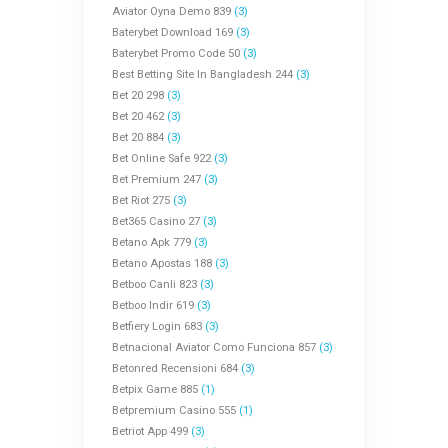
Aviator Oyna Demo 839
(3)
Baterybet Download 169
(3)
Baterybet Promo Code 50
(3)
Best Betting Site In Bangladesh 244
(3)
Bet 20 298
(3)
Bet 20 462
(3)
Bet 20 884
(3)
Bet Online Safe 922
(3)
Bet Premium 247
(3)
Bet Riot 275
(3)
Bet365 Casino 27
(3)
Betano Apk 779
(3)
Betano Apostas 188
(3)
Betboo Canli 823
(3)
Betboo Indir 619
(3)
Betfiery Login 683
(3)
Betnacional Aviator Como Funciona 857
(3)
Betonred Recensioni 684
(3)
Betpix Game 885
(1)
Betpremium Casino 555
(1)
Betriot App 499
(3)