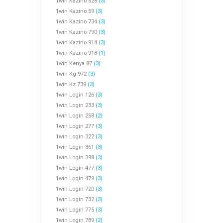
1win Kazino 528
(3)
1win Kazino 59
(3)
1win Kazino 734
(3)
1win Kazino 790
(3)
1win Kazino 914
(3)
1win Kazino 918
(1)
1win Kenya 87
(3)
1win Kg 972
(3)
1win Kz 739
(3)
1win Login 126
(3)
1win Login 233
(3)
1win Login 258
(2)
1win Login 277
(3)
1win Login 322
(3)
1win Login 361
(3)
1win Login 398
(3)
1win Login 477
(3)
1win Login 479
(3)
1win Login 720
(3)
1win Login 732
(3)
1win Login 775
(3)
1win Login 789
(2)